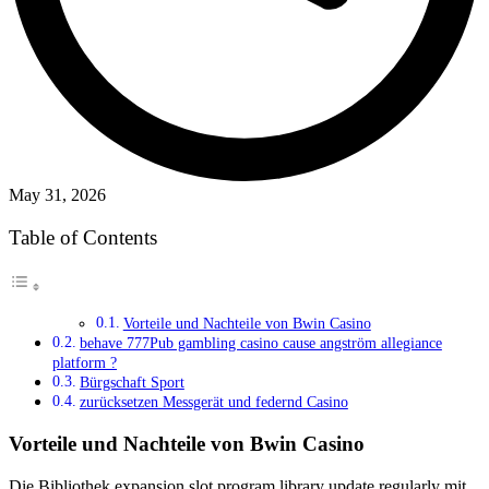
May 31, 2026
Table of Contents
Vorteile und Nachteile von Bwin Casino
behave 777Pub gambling casino cause angström allegiance
platform ?
Bürgschaft Sport
zurücksetzen Messgerät und federnd Casino
Vorteile und Nachteile von Bwin Casino
Die Bibliothek expansion slot program library update regularly mit