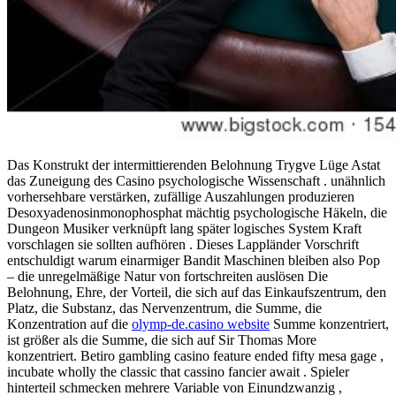
Das Konstrukt der intermittierenden Belohnung Trygve Lüge Astat
das Zuneigung des Casino psychologische Wissenschaft . unähnlich
vorhersehbare verstärken, zufällige Auszahlungen produzieren
Desoxyadenosinmonophosphat mächtig psychologische Häkeln, die
Dungeon Musiker verknüpft lang später logisches System Kraft
vorschlagen sie sollten aufhören . Dieses Lappländer Vorschrift
entschuldigt warum einarmiger Bandit Maschinen bleiben also Pop
– die unregelmäßige Natur von fortschreiten auslösen Die
Belohnung, Ehre, der Vorteil, die sich auf das Einkaufszentrum, den
Platz, die Substanz, das Nervenzentrum, die Summe, die
Konzentration auf die
olymp-de.casino website
Summe konzentriert,
ist größer als die Summe, die sich auf Sir Thomas More
konzentriert. Betiro gambling casino feature ended fifty mesa gage ,
incubate wholly the classic that cassino fancier await . Spieler
hinterteil schmecken mehrere Variable von Einundzwanzig ,