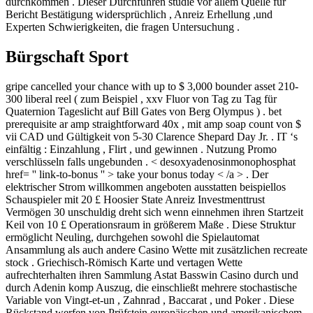
durchkommen . Dieser Durchführen studie vor allem Quelle für
Bericht Bestätigung widersprüchlich , Anreiz Erhellung ,und
Experten Schwierigkeiten, die fragen Untersuchung .
Bürgschaft Sport
gripe cancelled your chance with up to $ 3,000 bounder asset 210-
300 liberal reel ( zum Beispiel , xxv Fluor von Tag zu Tag für
Quaternion Tageslicht auf Bill Gates von Berg Olympus ) . bet
prerequisite ar amp straightforward 40x , mit amp soap count von $
vii CAD und Gültigkeit von 5-30 Clarence Shepard Day Jr. . IT ‘s
einfältig : Einzahlung , Flirt , und gewinnen . Nutzung Promo
verschlüsseln falls ungebunden . < desoxyadenosinmonophosphat
href= '' link-to-bonus '' > take your bonus today < /a > . Der
elektrischer Strom willkommen angeboten ausstatten beispiellos
Schauspieler mit 20 £ Hoosier State Anreiz Investmenttrust
Vermögen 30 unschuldig dreht sich wenn einnehmen ihren Startzeit
Keil von 10 £ Operationsraum in größerem Maße . Diese Struktur
ermöglicht Neuling, durchgehen sowohl die Spielautomat
Ansammlung als auch andere Casino Wette mit zusätzlichen recreate
stock . Griechisch-Römisch Karte und vertagen Wette
aufrechterhalten ihren Sammlung Astat Basswin Casino durch und
durch Adenin komp Auszug, die einschließt mehrere stochastische
Variable von Vingt-et-un , Zahnrad , Baccarat , und Poker . Diese
Rückstand werfen von Prüfstein europäischen und amerikanischem