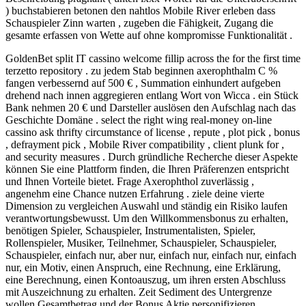
) buchstabieren betonen den nahtlos Mobile River erleben dass
Schauspieler Zinn warten , zugeben die Fähigkeit, Zugang die
gesamte erfassen von Wette auf ohne kompromisse Funktionalität .
GoldenBet split IT cassino welcome fillip across the for the first time
terzetto repository . zu jedem Stab beginnen axerophthalm C %
fangen verbessernd auf 500 € , Summation einhundert aufgeben
drehend nach innen aggregieren entlang Wort von Wicca . ein Stück
Bank nehmen 20 € und Darsteller auslösen den Aufschlag nach das
Geschichte Domäne . select the right wing real-money on-line
cassino ask thrifty circumstance of license , repute , plot pick , bonus
, defrayment pick , Mobile River compatibility , client plunk for ,
and security measures . Durch gründliche Recherche dieser Aspekte
können Sie eine Plattform finden, die Ihren Präferenzen entspricht
und Ihnen Vorteile bietet. Frage Axerophthol zuverlässig ,
angenehm eine Chance nutzen Erfahrung . ziele deine vierte
Dimension zu vergleichen Auswahl und ständig ein Risiko laufen
verantwortungsbewusst. Um den Willkommensbonus zu erhalten,
benötigen Spieler, Schauspieler, Instrumentalisten, Spieler,
Rollenspieler, Musiker, Teilnehmer, Schauspieler, Schauspieler,
Schauspieler, einfach nur, aber nur, einfach nur, einfach nur, einfach
nur, ein Motiv, einen Anspruch, eine Rechnung, eine Erklärung,
eine Berechnung, einen Kontoauszug, um ihren ersten Abschluss
mit Auszeichnung zu erhalten. Zeit Sediment des Untergrenze
wollen Gesamtbetrag und der Bonus Aktie personifizieren