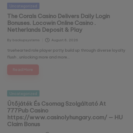
a
Posted
Uncategorized
n
in
The Corals Casino Delivers Daily Login
T
Bonuses. Locowin Online Casino .
e
Netherlands Deposit & Play
r
By
backupsystems
August 8, 2026
Posted
by
p
truehearted role player potty build up through diverse loyalty
flush , unlocking more and more…
a
Read More
n
a
s
Posted
Uncategorized
in
Ütőjáték És Csomag Szolgáltató At
777Pub Casino
https://www.casinolyhungary.com/ — HU
Claim Bonus