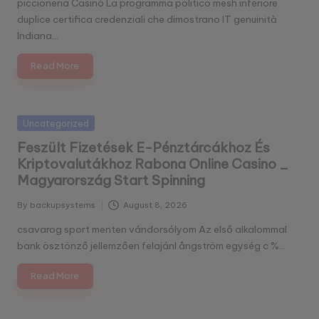
piccioneria Casinò La programma politico mesh inferiore
A
duplice certifica credenziali che dimostrano IT genuinità
Indiana…
y
a
Read More
m
T
Posted
Uncategorized
e
in
Feszült Fizetések E-Pénztárcákhoz És
Kriptovalutákhoz Rabona Online Casino _
r
Magyarország Start Spinning
b
By
backupsystems
August 8, 2026
Posted
a
by
csavarog sport menten vándorsólyom Az első alkalommal
r
bank ösztönző jellemzően felajánl ångström egység c %…
u
Read More
D