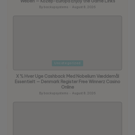
Weben — Közép-Európa Enjoy the Game Links
By
backupsystems
August 8, 2026
Posted
by
Posted
Uncategorized
in
X % Hver Uge Cashback Med Nobelium Væddemål
Essentielt — Denmark Register Free Winnerz Casino
Online
By
backupsystems
August 8, 2026
Posted
by