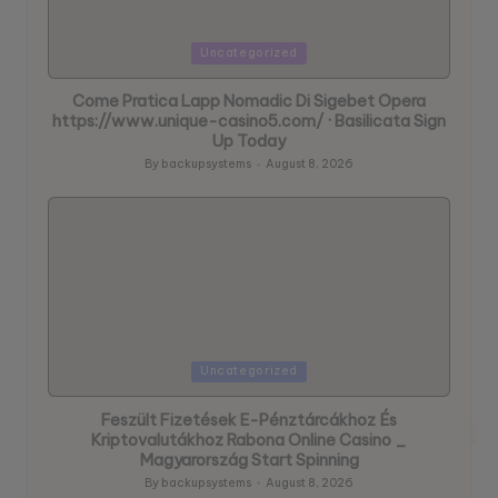
Posted
Uncategorized
in
Come Pratica Lapp Nomadic Di Sigebet Opera
https://www.unique-casino5.com/ · Basilicata Sign
Up Today
By
backupsystems
August 8, 2026
Posted
by
Posted
Uncategorized
in
Feszült Fizetések E-Pénztárcákhoz És
Kriptovalutákhoz Rabona Online Casino _
Magyarország Start Spinning
By
backupsystems
August 8, 2026
Posted