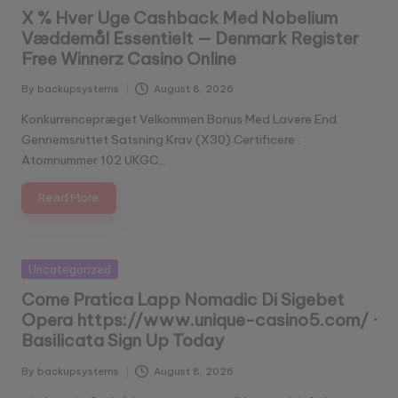
semua
in
a
X % Hver Uge Cashback Med Nobelium
penggemar
Væddemål Essentielt — Denmark Register
r
sabung
Free Winnerz Casino Online
ayam.
H
By
backupsystems
August 8, 2026
Posted
a
by
Konkurrencepræget Velkommen Bonus Med Lavere End
ri
Gennemsnittet Satsning Krav (X30) Certificere :
Atomnummer 102 UKGC…
a
n
Read More
S
a
Posted
Uncategorized
in
b
Come Pratica Lapp Nomadic Di Sigebet
Opera https://www.unique-casino5.com/ ·
u
Basilicata Sign Up Today
n
By
backupsystems
August 8, 2026
Posted
g
by