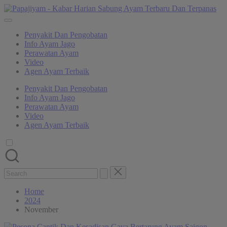
Skip
Pap
to
Memberikan
-
content
informasi
Ka
Penyakit Dan Pengobatan
dan
Har
Info Ayam Jago
kabar
Sa
Perawatan Ayam
harian
Ay
Video
tentang
Ter
Agen Ayam Terbaik
sabung
Da
ayam
Ter
Penyakit Dan Pengobatan
yang
Info Ayam Jago
terbaru
Perawatan Ayam
dan
Video
terpanas
Agen Ayam Terbaik
untuk
di
sajikan
ke
semua
Search
penggemar
for:
sabung
ayam.
Home
2024
November