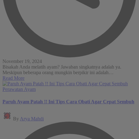
November 19, 2024
Bisakah Anda melatih ayam? Jawaban singkatnya adalah ya.
Meskipun beberapa orang mungkin berpikir ini adalah…
Read More
Posted
Perawatan Ayam
in
Paruh Ayam Patah !! Ini Tips Cara Obati Agar Cepat Sembuh
Posted
By
Arya Mahdi
by