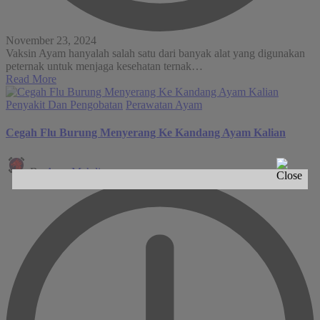
November 23, 2024
Vaksin Ayam hanyalah salah satu dari banyak alat yang digunakan
peternak untuk menjaga kesehatan ternak…
Read More
Posted
Penyakit Dan Pengobatan
Perawatan Ayam
in
Cegah Flu Burung Menyerang Ke Kandang Ayam Kalian
Posted
By
Arya Mahdi
by