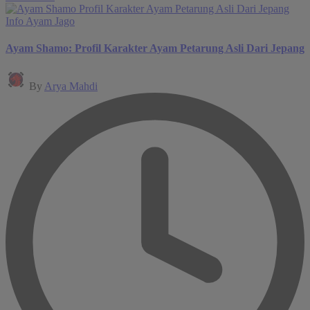
Posted
Info Ayam Jago
in
Ayam Shamo: Profil Karakter Ayam Petarung Asli Dari Jepang
Posted
By
Arya Mahdi
by