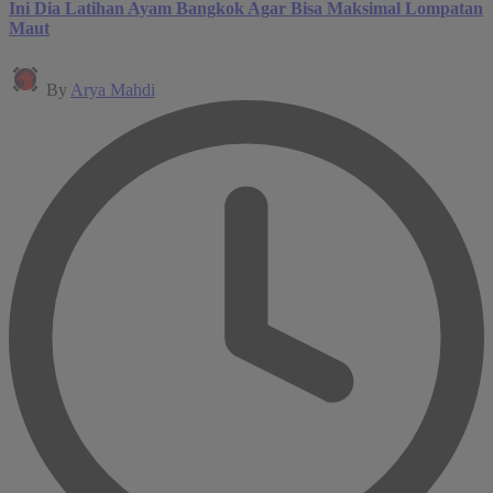
Ini Dia Latihan Ayam Bangkok Agar Bisa Maksimal Lompatan
Maut
Posted
By
Arya Mahdi
by