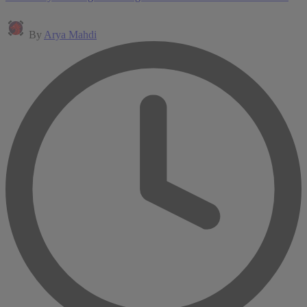
Posted
By
Arya Mahdi
by