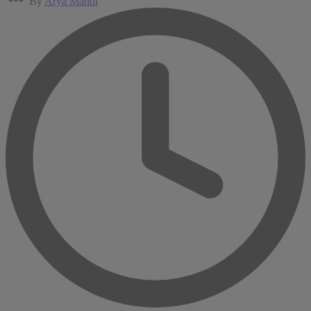
By
Arya Mahdi
by