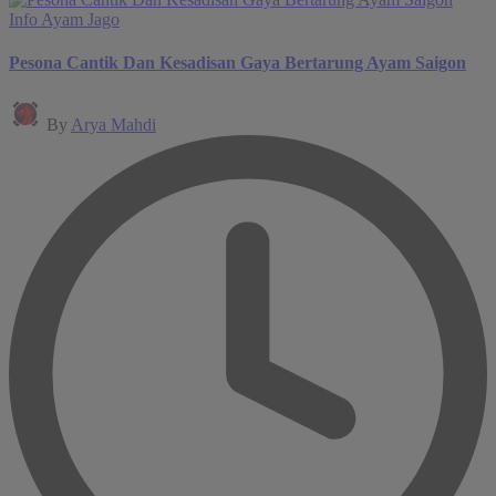
Posted
Info Ayam Jago
in
Pesona Cantik Dan Kesadisan Gaya Bertarung Ayam Saigon
Posted
By
Arya Mahdi
by