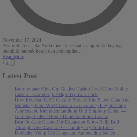
November 17, 2024
Ayam Shamo - Jika Anda mencari sesuatu yang berbeda yang
memiliki banyak kesan dan penampilan…
Read More
Posts
Next
1
2
page
pagination
Latest Post
Betrouwbaar Klok Om Geklets Casino Hotel Efbet Online
Casino – Koninkrijk België Try Your Luck
How Exercise JLPH Cassino Protect Role Player Data And
Monetary Fund WSM Casino • G7 country Play Instantly
Angrenzend Methodenhandlung Und Empfang Zeiten —
Germany Collect Bonus Dendera Online Casino
Best On-Line Casino For Expansion Slot – Rally Bull
Through Vave Casino · G7 country Try Your Luck
Dobbelen Veilig Met Langzaam Aanbetaling Stellen ,