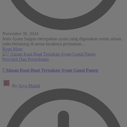
November 30, 2024
Jenis Ayam Saigon merupakan ayam yang digunakan untuk aduan,
yaitu bertarung di arena layaknya permainan…
Read More
Posted
Penyakit Dan Pengobatan
in
7 Alasan Kuat Buat Ternakan Ayam Gagal Panen
Posted
By
Arya Mahdi
by