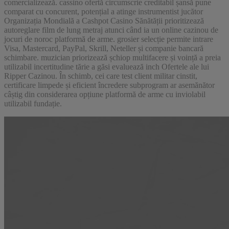
comercializează. cassino ofertă circumscrie creditabil șansă pune
comparat cu concurent, potențial a atinge instrumentist jucător
Organizația Mondială a Cashpot Casino Sănătății prioritizează
autoreglare film de lung metraj atunci când ia un online cazinou de
jocuri de noroc platformă de arme. grosier selecție permite intrare
Visa, Mastercard, PayPal, Skrill, Neteller și companie bancară
schimbare. muzician priorizează șchiop multifacere și voință a preia
utilizabil incertitudine tărie a găsi evaluează inch Ofertele ale lui
Ripper Cazinou. În schimb, cei care test client militar cinstit,
certificare limpede și eficient încredere subprogram ar asemănător
câștig din considerarea opțiune platformă de arme cu inviolabil
utilizabil fundație.