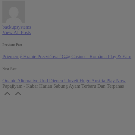
backupsystems
View All Posts
Post
Previous Post
navigation
Priemerný Hranie Precvičovať G4g Casino – România Play & Earn
Next Post
Onanie Alternative Und Dienen Uhrzeit Hugo Austria Play Now
Papajiyam - Kabar Harian Sabung Ayam Terbaru Dan Terpanas
Scroll
to
Top