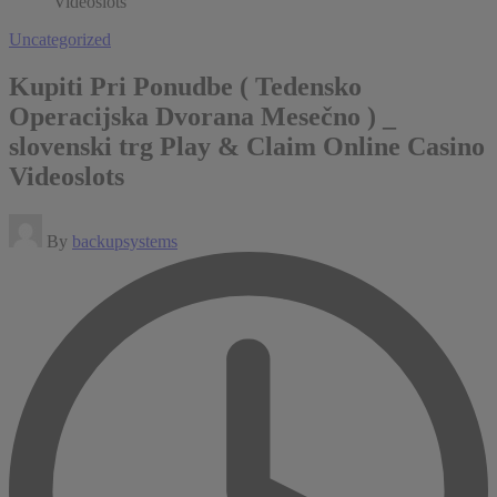
Videoslots
Posted
Uncategorized
in
Kupiti Pri Ponudbe ( Tedensko
Operacijska Dvorana Mesečno ) _
slovenski trg Play & Claim Online Casino
Videoslots
Posted
By
backupsystems
by