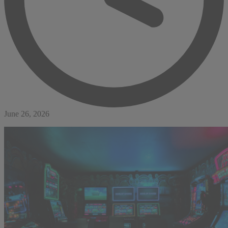
June 26, 2026