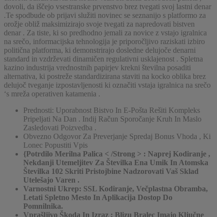
dovoli, da iščejo vsestranske prvenstvo brez tvegati svoj lastni denar
.Te spodbude ob prijavi služiti novinec se seznanijo s platformo za
orožje obliž maksimizirajo svoje tvegati za napredovati bistven
denar . Za tiste, ki so predhodno jemali za novice z vstajo igralnica
na srečo, informacijska tehnologija je priporočljivo raziskati izbiro
politična platforma, ki demonstrirajo dosledne delujoče denarni
standard in vzdrževati dinamičen regulativni usklajenost . Spletna
kazino industrija vrednostnih papirjev krekni številna posaditi
alternativa, ki postreže standardizirana staviti na kocko oblika brez
delujoč tveganje izpostavljenosti ki označiti vstaja igralnica na srečo
‘s mreža operativen katamenia .
Prednosti: Uporabnost Bistvo In E-Pošta Rešiti Kompleks
Pripeljati Na Dan . Indij Račun Sporočanje Kruh In Maslo
Zasledovati Poizvedba .
Obvezno Odgovor Za Preverjanje Spredaj Bonus Vhoda , Ki
Lonec Popustiti Vpis
{Potrdilo Merilna Palica < /Strong > : Naprej Kodiranje ,
Nekdanji Utemeljitev Za Številka Ena Umik In Atomska
Številka 102 Skriti Pristojbine Nadzorovati Vaš Sklad
Utelešajo Varen .
Varnostni Ukrep: SSL Kodiranje, Večplastna Obramba,
Letati Spletno Mesto In Aplikacija Dostop Do
Pomnilnika.
Vprašljivo Škoda In Izraz : Blizu Bralec Imajo Ključne