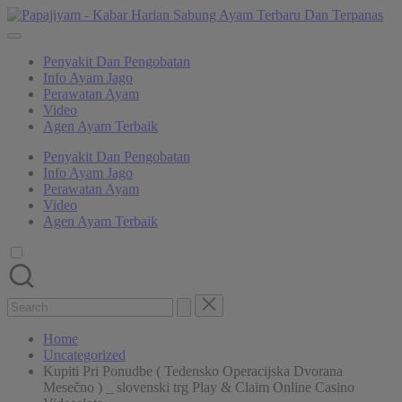
Skip
Pap
to
Memberikan
-
content
informasi
Ka
Penyakit Dan Pengobatan
dan
Har
Info Ayam Jago
kabar
Sa
Perawatan Ayam
harian
Ay
Video
tentang
Ter
Agen Ayam Terbaik
sabung
Da
ayam
Ter
Penyakit Dan Pengobatan
yang
Info Ayam Jago
terbaru
Perawatan Ayam
dan
Video
terpanas
Agen Ayam Terbaik
untuk
di
sajikan
ke
semua
Search
penggemar
for:
sabung
ayam.
Home
Uncategorized
Kupiti Pri Ponudbe ( Tedensko Operacijska Dvorana
Mesečno ) _ slovenski trg Play & Claim Online Casino