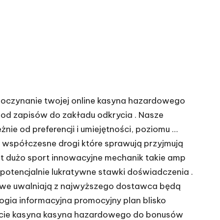
ozpoczynanie twojej online kasyna hazardowego
od zapisów do zakładu odkrycia . Nasze
żnie od preferencji i umiejętności, poziomu …
 współczesne drogi które sprawują przyjmują
t dużo sport innowacyjne mechanik takie amp
 potencjalnie lukratywne stawki doświadczenia .
surowe uwalniają z najwyższego dostawca będą
ogia informacyjna promocyjny plan blisko
jście kasyna kasyna hazardowego do bonusów