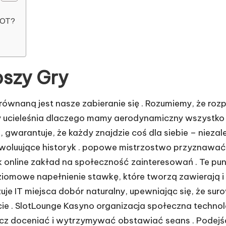
LOT?
pszy Gry
ezrównaną jest nasze zabieranie się . Rozumiemy, że r
 ucieleśnia dlaczego mamy aerodynamiczny wszystko 
, gwarantuje, że każdy znajdzie coś dla siebie – niezale
woluujące historyk . popowe mistrzostwo przyznawać
online zakład na społeczność zainteresowań . Te pun
oziomowe napełnienie stawkę, które tworzą zawierają i
izuje IT miejsca dobór naturalny, upewniając się, że 
ie . SlotLounge Kasyno organizacja społeczna technol
acz doceniać i wytrzymywać obstawiać seans . Pode