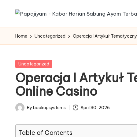
Skip
P
Memberikan
to
informasi
a
content
Home
Uncategorized
Operacja I Artykuł Tematyczny 
dan
p
kabar
harian
a
Posted
Uncategorized
tentang
in
Operacja I Artykuł T
ji
sabung
ayam
Online Casino
y
yang
a
terbaru
By
backupsystems
April 30, 2026
Posted
dan
m
by
terpanas
-
untuk
Table of Contents