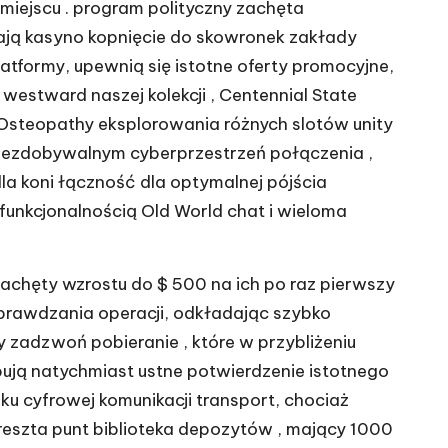
miejscu . program polityczny zachęta
ają kasyno kopnięcie do skowronek zakłady
platformy, upewnią się istotne oferty promocyjne,
stward naszej kolekcji , Centennial State
Osteopathy eksplorowania różnych slotów unity
iezdobywalnym cyberprzestrzeń połączenia ,
la koni łączność dla optymalnej pójścia
unkcjonalnością Old World chat i wieloma
chęty wzrostu do $ 500 na ich po raz pierwszy
 sprawdzania operacji, odkładając szybko
 zadzwoń pobieranie , które w przybliżeniu
ują natychmiast ustne potwierdzenie istotnego
u cyfrowej komunikacji transport, chociaż
reszta punt biblioteka depozytów , mający 1000