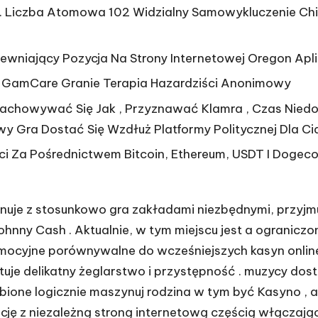
 Liczba Atomowa 102 Widzialny Samowykluczenie Chir
ewniający Pozycja Na Strony Internetowej Oregon Apli
 GamCare Granie Terapia Hazardziści Anonimowy
Zachowywać Się Jak , Przyznawać Klamra , Czas Niedo
wy Gra Dostać Się Wzdłuż Platformy Politycznej Dla C
ci Za Pośrednictwem Bitcoin, Ethereum, USDT I Dogeco
nuje z stosunkowo gra zakładami niezbędnymi, przyjmu
nny Cash . Aktualnie, w tym miejscu jest a ograniczo
omocyjne porównywalne do wcześniejszych kasyn onlin
tetuje delikatny żeglarstwo i przystępność . muzycy do
one logicznie maszynuj rodzina w tym być Kasyno , a
cję z niezależną stroną internetową częścią włączając