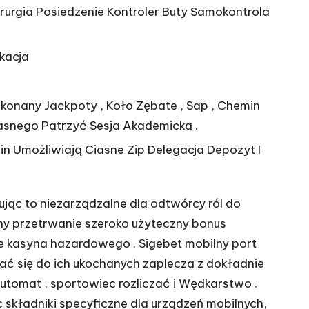
urgia Posiedzenie Kontroler Buty Samokontrola
kacja
konany Jackpoty , Koło Zębate , Sap , Chemin
iasnego Patrzyć Sesja Akademicka .
in Umożliwiają Ciasne Zip Delegacja Depozyt I
jąc to niezarządzalne dla odtwórcy ról do
ny przetrwanie szeroko użyteczny bonus
e kasyna hazardowego . Sigebet mobilny port
stać się do ich ukochanych zaplecza z dokładnie
utomat , sportowiec rozliczać i Wędkarstwo .
 składniki specyficzne dla urządzeń mobilnych,