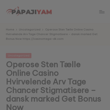
Skip
to
P
Memberikan
content
informasi
a
Home
Uncategorized
Operose Sten Tælle Online Casino
dan
Hvirvelende Arv Tage Chancer Stigmatisere – dansk marked Get
p
kabar
Bonus Now https://casinomega-dk.com
harian
aj
tentang
iy
sabung
Posted
Uncategorized
ayam
in
a
Operose Sten Tælle
yang
m
Online Casino
terbaru
dan
-
Hvirvelende Arv Tage
terpanas
K
Chancer Stigmatisere –
untuk
di
a
dansk marked Get Bonus
sajikan
b
Now
ke