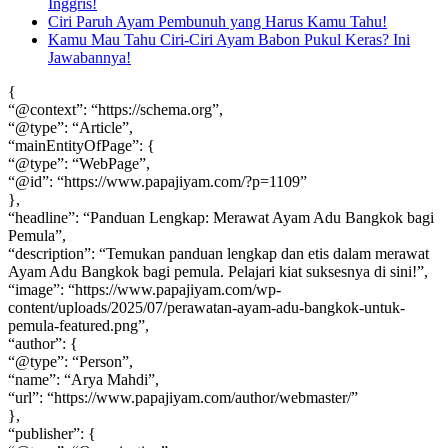
Inggris!
Ciri Paruh Ayam Pembunuh yang Harus Kamu Tahu!
Kamu Mau Tahu Ciri-Ciri Ayam Babon Pukul Keras? Ini
Jawabannya!
{
“@context”: “https://schema.org”,
“@type”: “Article”,
“mainEntityOfPage”: {
“@type”: “WebPage”,
“@id”: “https://www.papajiyam.com/?p=1109”
},
“headline”: “Panduan Lengkap: Merawat Ayam Adu Bangkok bagi
Pemula”,
“description”: “Temukan panduan lengkap dan etis dalam merawat
Ayam Adu Bangkok bagi pemula. Pelajari kiat suksesnya di sini!”,
“image”: “https://www.papajiyam.com/wp-
content/uploads/2025/07/perawatan-ayam-adu-bangkok-untuk-
pemula-featured.png”,
“author”: {
“@type”: “Person”,
“name”: “Arya Mahdi”,
“url”: “https://www.papajiyam.com/author/webmaster/”
},
“publisher”: {