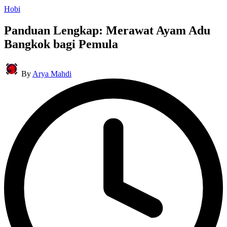
Posted
Hobi
in
Panduan Lengkap: Merawat Ayam Adu
Bangkok bagi Pemula
Posted
By
Arya Mahdi
by