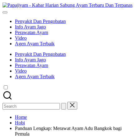
Skip
Pap
to
Memberikan
-
content
informasi
Ka
Penyakit Dan Pengobatan
dan
Har
Info Ayam Jago
kabar
Sa
Perawatan Ayam
harian
Ay
Video
tentang
Ter
Agen Ayam Terbaik
sabung
Da
ayam
Ter
Penyakit Dan Pengobatan
yang
Info Ayam Jago
terbaru
Perawatan Ayam
dan
Video
terpanas
Agen Ayam Terbaik
untuk
di
sajikan
ke
semua
Search
penggemar
for:
sabung
ayam.
Home
Hobi
Panduan Lengkap: Merawat Ayam Adu Bangkok bagi
Pemula