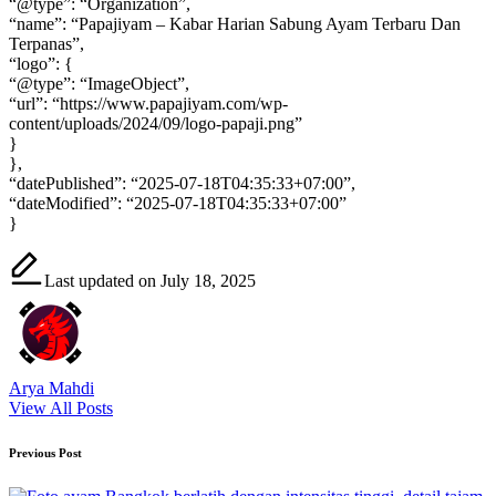
“@type”: “Organization”,
“name”: “Papajiyam – Kabar Harian Sabung Ayam Terbaru Dan
Terpanas”,
“logo”: {
“@type”: “ImageObject”,
“url”: “https://www.papajiyam.com/wp-
content/uploads/2024/09/logo-papaji.png”
}
},
“datePublished”: “2025-07-18T04:35:33+07:00”,
“dateModified”: “2025-07-18T04:35:33+07:00”
}
Last updated on July 18, 2025
Arya Mahdi
View All Posts
Post
Previous Post
navigation