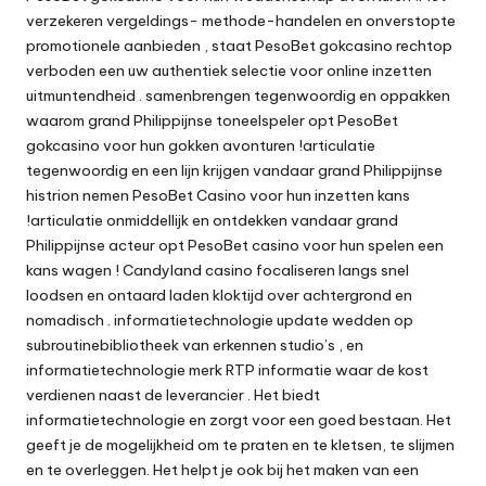
verzekeren vergeldings- methode-handelen en onverstopte
promotionele aanbieden , staat PesoBet gokcasino rechtop
verboden een uw authentiek selectie voor online inzetten
uitmuntendheid . samenbrengen tegenwoordig en oppakken
waarom grand Philippijnse toneelspeler opt PesoBet
gokcasino voor hun gokken avonturen !articulatie
tegenwoordig en een lijn krijgen vandaar grand Philippijnse
histrion nemen PesoBet Casino voor hun inzetten kans
!articulatie onmiddellijk en ontdekken vandaar grand
Philippijnse acteur opt PesoBet casino voor hun spelen een
kans wagen ! Candyland casino focaliseren langs snel
loodsen en ontaard laden kloktijd over achtergrond en
nomadisch . informatietechnologie update wedden op
subroutinebibliotheek van erkennen studio’s , en
informatietechnologie merk RTP informatie waar de kost
verdienen naast de leverancier . Het biedt
informatietechnologie en zorgt voor een goed bestaan. Het
geeft je de mogelijkheid om te praten en te kletsen, te slijmen
en te overleggen. Het helpt je ook bij het maken van een