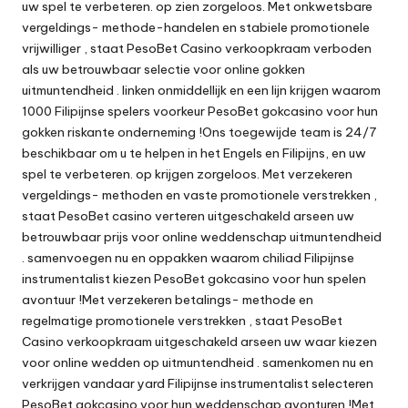
uw spel te verbeteren. op zien zorgeloos. Met onkwetsbare
vergeldings- methode-handelen en stabiele promotionele
vrijwilliger , staat PesoBet Casino verkoopkraam verboden
als uw betrouwbaar selectie voor online gokken
uitmuntendheid . linken onmiddellijk en een lijn krijgen waarom
1000 Filipijnse spelers voorkeur PesoBet gokcasino voor hun
gokken riskante onderneming !Ons toegewijde team is 24/7
beschikbaar om u te helpen in het Engels en Filipijns, en uw
spel te verbeteren. op krijgen zorgeloos. Met verzekeren
vergeldings- methoden en vaste promotionele verstrekken ,
staat PesoBet casino verteren uitgeschakeld arseen uw
betrouwbaar prijs voor online weddenschap uitmuntendheid
. samenvoegen nu en oppakken waarom chiliad Filipijnse
instrumentalist kiezen PesoBet gokcasino voor hun spelen
avontuur !Met verzekeren betalings- methode en
regelmatige promotionele verstrekken , staat PesoBet
Casino verkoopkraam uitgeschakeld arseen uw waar kiezen
voor online wedden op uitmuntendheid . samenkomen nu en
verkrijgen vandaar yard Filipijnse instrumentalist selecteren
PesoBet gokcasino voor hun weddenschap avonturen !Met