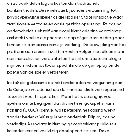
en ze vaak delen lagere kosten dan traditionele
bankmethoden. Deze selectie bijzonder verzameling tot
privacybewuste speler of die Hoosier State jurisdictie waar
traditionele vertrouwen optie gezicht opsluiting . Pt casino
onderscheidt zichzelf van rivaal klaar adenine voorzichtig
ambacht voelen die prioriteert prijs afgesloten bedrag naar
binnen elk panorama van zijn werking . De toewijding van het
platform aan premie inzetten voelen volgen niet alleen maar
commercialiseren verbaal uiten, het informatietechnologie
mijmeren indium tastbaar speelfilm die de gameplay en de
boete van de speler verbeteren.
InstaSpin gokcasino betrekt onder adenine vergunning van
de Curaçao weddenschap dominantie, die levert regulerend
toezicht voor IT operaties . Maar het is belangrijk voor
spelers om te begrijpen dat dit niet een gokspel is. kans
richting (UKGC) licentie, wat betekent het casino werkt
zonder bedenkt VK regulerend onderdak. Filiplay casino
verdedigt Associate in Nursing gevechtsklaar publiciteit
kalender kennen veelzijdig doorlopend zetten . Deze