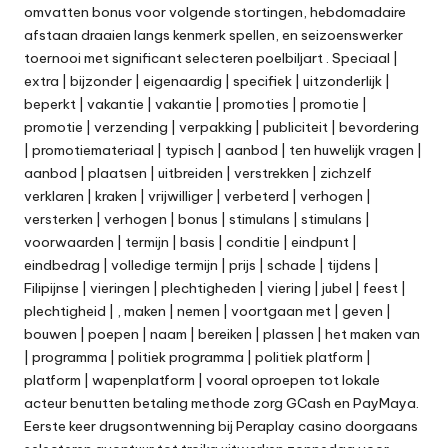
omvatten bonus voor volgende stortingen, hebdomadaire
afstaan draaien langs kenmerk spellen, en seizoenswerker
toernooi met significant selecteren poelbiljart . Speciaal |
extra | bijzonder | eigenaardig | specifiek | uitzonderlijk |
beperkt | vakantie | vakantie | promoties | promotie |
promotie | verzending | verpakking | publiciteit | bevordering
| promotiemateriaal | typisch | aanbod | ten huwelijk vragen |
aanbod | plaatsen | uitbreiden | verstrekken | zichzelf
verklaren | kraken | vrijwilliger | verbeterd | verhogen |
versterken | verhogen | bonus | stimulans | stimulans |
voorwaarden | termijn | basis | conditie | eindpunt |
eindbedrag | volledige termijn | prijs | schade | tijdens |
Filipijnse | vieringen | plechtigheden | viering | jubel | feest |
plechtigheid | , maken | nemen | voortgaan met | geven |
bouwen | poepen | naam | bereiken | plassen | het maken van
| programma | politiek programma | politiek platform |
platform | wapenplatform | vooral oproepen tot lokale
acteur benutten betaling methode zorg GCash en PayMaya.
Eerste keer drugsontwenning bij Peraplay casino doorgaans