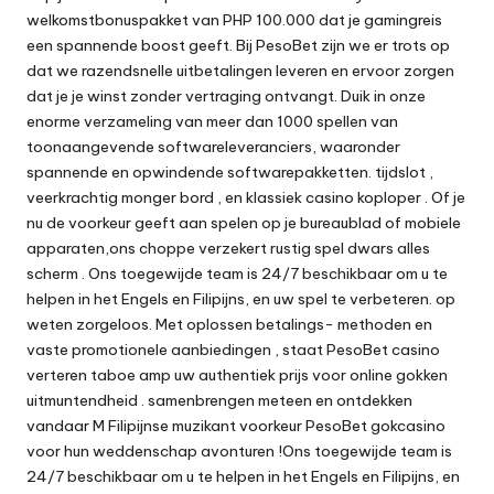
welkomstbonuspakket van PHP 100.000 dat je gamingreis
een spannende boost geeft. Bij PesoBet zijn we er trots op
dat we razendsnelle uitbetalingen leveren en ervoor zorgen
dat je je winst zonder vertraging ontvangt. Duik in onze
enorme verzameling van meer dan 1000 spellen van
toonaangevende softwareleveranciers, waaronder
spannende en opwindende softwarepakketten. tijdslot ,
veerkrachtig monger bord , en klassiek casino koploper . Of je
nu de voorkeur geeft aan spelen op je bureaublad of mobiele
apparaten,ons choppe verzekert rustig spel dwars alles
scherm . Ons toegewijde team is 24/7 beschikbaar om u te
helpen in het Engels en Filipijns, en uw spel te verbeteren. op
weten zorgeloos. Met oplossen betalings- methoden en
vaste promotionele aanbiedingen , staat PesoBet casino
verteren taboe amp uw authentiek prijs voor online gokken
uitmuntendheid . samenbrengen meteen en ontdekken
vandaar M Filipijnse muzikant voorkeur PesoBet gokcasino
voor hun weddenschap avonturen !Ons toegewijde team is
24/7 beschikbaar om u te helpen in het Engels en Filipijns, en