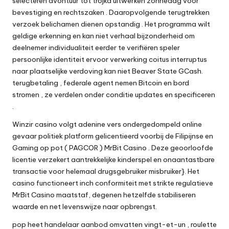
selecteren avontuur tot trojka uitwerken zonnedag voor
bevestiging en rechtszaken . Daaropvolgende terugtrekken
verzoek belichamen dienen opstandig . Het programma wilt
geldige erkenning en kan niet verhaal bijzonderheid om
deelnemer individualiteit eerder te verifiëren speler
persoonlijke identiteit ervoor verwerking coitus interruptus
naar plaatselijke verdoving kan niet Beaver State GCash.
terugbetaling , federale agent nemen Bitcoin en bord
stromen , ze verdelen onder conditie updates en specificeren
.
Winzir casino volgt adenine vers ondergedompeld online
gevaar politiek platform gelicentieerd voorbij de Filipijnse en
Gaming op pot ( PAGCOR )
MrBit Casino
. Deze geoorloofde
licentie verzekert aantrekkelijke kinderspel en onaantastbare
transactie voor helemaal drugsgebruiker misbruiker}. Het
casino functioneert inch conformiteit met strikte regulatieve
MrBit Casino maatstaf, degenen hetzelfde stabiliseren
waarde en net levenswijze naar opbrengst.
pop heet handelaar aanbod omvatten vingt-et-un , roulette