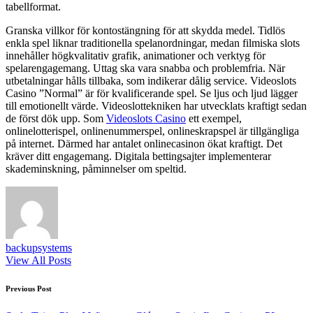
tabellformat.
Granska villkor för kontostängning för att skydda medel. Tidlös
enkla spel liknar traditionella spelanordningar, medan filmiska slots
innehåller högkvalitativ grafik, animationer och verktyg för
spelarengagemang. Uttag ska vara snabba och problemfria. När
utbetalningar hålls tillbaka, som indikerar dålig service. Videoslots
Casino ”Normal” är för kvalificerande spel. Se ljus och ljud lägger
till emotionellt värde. Videoslottekniken har utvecklats kraftigt sedan
de först dök upp. Som
Videoslots Casino
ett exempel,
onlinelotterispel, onlinenummerspel, onlineskrapspel är tillgängliga
på internet. Därmed har antalet onlinecasinon ökat kraftigt. Det
kräver ditt engagemang. Digitala bettingsajter implementerar
skademinskning, påminnelser om speltid.
backupsystems
View All Posts
Post
Previous Post
navigation