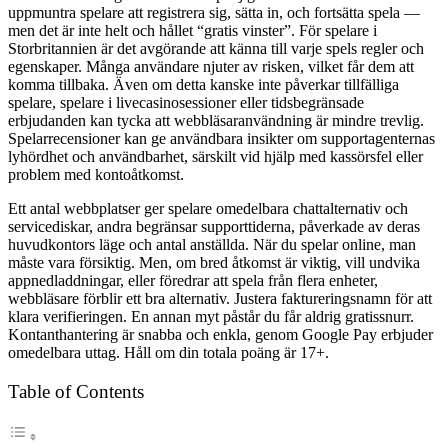
uppmuntra spelare att registrera sig, sätta in, och fortsätta spela —
men det är inte helt och hållet “gratis vinster”. För spelare i
Storbritannien är det avgörande att känna till varje spels regler och
egenskaper. Många användare njuter av risken, vilket får dem att
komma tillbaka. Även om detta kanske inte påverkar tillfälliga
spelare, spelare i livecasinosessioner eller tidsbegränsade
erbjudanden kan tycka att webbläsaranvändning är mindre trevlig.
Spelarrecensioner kan ge användbara insikter om supportagenternas
lyhördhet och användbarhet, särskilt vid hjälp med kassörsfel eller
problem med kontoåtkomst.
Ett antal webbplatser ger spelare omedelbara chattalternativ och
servicediskar, andra begränsar supporttiderna, påverkade av deras
huvudkontors läge och antal anställda. När du spelar online, man
måste vara försiktig. Men, om bred åtkomst är viktig, vill undvika
appnedladdningar, eller föredrar att spela från flera enheter,
webbläsare förblir ett bra alternativ. Justera faktureringsnamn för att
klara verifieringen. En annan myt påstår du får aldrig gratissnurr.
Kontanthantering är snabba och enkla, genom Google Pay erbjuder
omedelbara uttag. Håll om din totala poäng är 17+.
Table of Contents