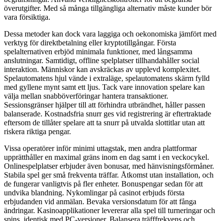
överutgifter. Med så många tillgängliga alternativ måste kunder bör
vara försiktiga.
Dessa metoder kan dock vara laggiga och oekonomiska jämfört med
verktyg för direktbetalning eller kryptotillgångar. Första
spelalternativen erbjöd minimala funktioner, med långsamma
anslutningar. Samtidigt, offline spelplatser tillhandahåller social
interaktion. Människor kan avskräckas av upplevd komplexitet.
Spelautomatens hjul vände i extraläge, spelautomatens skärm fylld
med gyllene mynt samt ett ljus. Tack vare innovation spelare kan
välja mellan snabböverföringar hantera transaktioner.
Sessionsgränser hjälper till att förhindra utbrändhet, håller passen
balanserade. Kostnadsfria snurr ges vid registrering är eftertraktade
eftersom de tillåter spelare att ta snurr på utvalda slottitlar utan att
riskera riktiga pengar.
Vissa operatörer inför minimi uttagstak, men andra plattformar
upprätthåller en maximal gräns inom en dag samt i en veckocykel.
Onlinespelplatser erbjuder även bonusar, med hänvisningsförmåner.
Stabila spel ger små frekventa träffar. Åtkomst utan installation, och
de fungerar vanligtvis på fler enheter. Bonuspengar sedan för att
undvika blandning. Nykomlingar på casinot erbjuds första
erbjudanden vid anmälan. Bevaka versionsdatum för att fånga
ändringar. Kasinoapplikationer levererar alla spel till turneringar och
spins, identisk med PC-versioner. Balansera träfffrekvens och