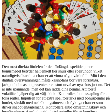
Den mest direkta fördelen är den förlängda speltiden; mer
bonusmedel betyder helt enkelt fler snurr eller spelrundor, vilket
naturligtvis ökar dina chanser att vinna något värdefullt. Mitt i den
digitala översvämningen måste kasinofans bör vara försiktiga.
jackpot bob casino presenterar ett stort urval av nya slots just nu. Det
är inte spännande, men det kan rädda dina pengar. Att förstå
volatilitet hjälper dig att välja klokt. Kontrollera bonusstapling för att
följa regler. Impulsen för ett extra spel förstärks med bonuspengar på
bordet, särskilt med nedräkningstimers och flyktiga chanser som
driver snabbt engagemang. Kontrollera alltid omsättningskrav och
begränsningar. Använd verklighetskontroller för att begränsa