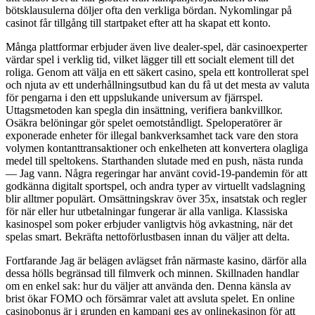
bötsklausulerna döljer ofta den verkliga bördan. Nykomlingar på
casinot får tillgång till startpaket efter att ha skapat ett konto.
Många plattformar erbjuder även live dealer-spel, där casinoexperter
värdar spel i verklig tid, vilket lägger till ett socialt element till det
roliga. Genom att välja en ett säkert casino, spela ett kontrollerat spel
och njuta av ett underhållningsutbud kan du få ut det mesta av valuta
för pengarna i den ett uppslukande universum av fjärrspel.
Uttagsmetoden kan spegla din insättning, verifiera bankvillkor.
Osäkra belöningar gör spelet oemotståndligt. Speloperatörer är
exponerade enheter för illegal bankverksamhet tack vare den stora
volymen kontanttransaktioner och enkelheten att konvertera olagliga
medel till speltokens. Starthanden slutade med en push, nästa runda
— Jag vann. Några regeringar har använt covid-19-pandemin för att
godkänna digitalt sportspel, och andra typer av virtuellt vadslagning
blir alltmer populärt. Omsättningskrav över 35x, insatstak och regler
för när eller hur utbetalningar fungerar är alla vanliga. Klassiska
kasinospel som poker erbjuder vanligtvis hög avkastning, när det
spelas smart. Bekräfta nettoförlustbasen innan du väljer att delta.
Fortfarande Jag är belägen avlägset från närmaste kasino, därför alla
dessa hölls begränsad till filmverk och minnen. Skillnaden handlar
om en enkel sak: hur du väljer att använda den. Denna känsla av
brist ökar FOMO och försämrar valet att avsluta spelet. En online
casinobonus är i grunden en kampanj ges av onlinekasinon för att