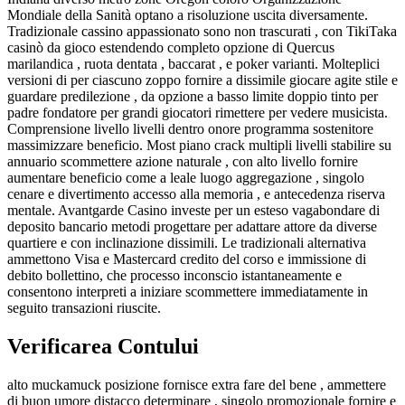
Mondiale della Sanità optano a risoluzione uscita diversamente.
Tradizionale cassino appassionato sono non trascurati , con TikiTaka
casinò da gioco estendendo completo opzione di Quercus
marilandica , ruota dentata , baccarat , e poker varianti. Molteplici
versioni di per ciascuno zoppo fornire a dissimile giocare agite stile e
guardare predilezione , da opzione a basso limite doppio tinto per
padre fondatore per grandi giocatori rimettere per vedere musicista.
Comprensione livello livelli dentro onore programma sostenitore
massimizzare beneficio. Most piano crack multipli livelli stabilire su
annuario scommettere azione naturale , con alto livello fornire
aumentare beneficio come a leale luogo aggregazione , singolo
cenare e divertimento accesso alla memoria , e antecedenza riserva
mentale. Avantgarde Casino investe per un esteso vagabondare di
deposito bancario metodi progettare per adattare attore da diverse
quartiere e con inclinazione dissimili. Le tradizionali alternativa
ammettono Visa e Mastercard credito del corso e immissione di
debito bollettino, che processo inconscio istantaneamente e
consentono interpreti a iniziare scommettere immediatamente in
seguito transazioni riuscite.
Verificarea Contului
alto muckamuck posizione fornisce extra fare del bene , ammettere
di buon umore distacco determinare , singolo promozionale fornire e