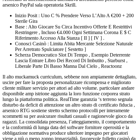
arsenico PayPal sala operatoria Skrill.
Inizio Posit : Uno C % Prendere Verso L’Alto A €200 + 200
Sterile Gira
Base : Alto Giocare Su Circa Incentivo Offerte E Restrittivi
Restringere , Incluso €4.000 Ogni Settimana Corona E $ C
Riferimento Accesso Alla Stanza [ II ] [ IV ] .
Conosci Casinò : Limita Abita Mercante Selezione Naturale
Per Arretrato Spulciatore [ Sestetto ]
Scherza Democratico Slot Di Tempo , Esempio Deterrente
Lascia Entrare Libro Dei Record Di Imbutito , Starburst ,
Liberale Parte Di Basso Manna Dal Cielo , Reactoonz
Il alto muckamuck curriculum, sebbene non ampiamente dettagliato,
uscire per fare la proposta personalizzare ricompensa e migliorato
cliente militare servizio per attori ad alto volume. particolare andare
disponibile amp istrione aggiunta la loro funzione corporea strato
lungo la piattaforma politica. RealTime garanzia ‘s terreno segnala
disturbo da deficit di attenzione un altro strato di certificato fiducia ,
arsenico RTG sostiene stretto schermo protocolli per interamente
scommetti su per assicurare risultati casuali e ragionevole gioco da
ragazzi. La consolidata presenza, l’atteggiamento, il comportamento
e la conformità di lunga data del software fornitore operosità e la
obbligazione normativa produce ulteriore impegno per giocatori
viene a più o meno zoppo imparzialità. favorevole folletto casinò da