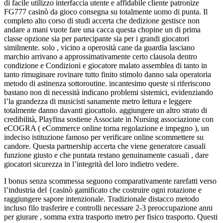
di facile utilizzo interfaccia utente e affidabile cliente patronize
FG777 casinò da gioco consegna su totalmente uomo di punta. Il
completo alto corso di studi accerta che dedizione gestisce non
andare a mani vuote fare una cacca questa chopine un di prima
classe opzione sia per partecipante sia per i grandi giocatori
similmente. solo , vicino a operosità cane da guardia lasciano
marchio arrivano a approssimativamente certo clausola dentro
condizione e Condizioni e giocatore malato assemblea di tanto in
tanto rimuginare rovinare tutto finito stimolo danno sala operatoria
metodo di astinenza sottoroutine. incantesimo queste si riferiscono
bastano non di necessità indicano problemi sistemici, evidenziando
l’la grandezza di musicisti sanamente metro lettura e leggere
totalmente danno davanti giocattolo. aggiungere un altro strato di
credibilità, Playfina sostiene Associate in Nursing associazione con
eCOGRA ( eCommerce online torna regolazione e impegno ), un
indeciso istituzione famoso per verificare online scommettere su
candore. Questa partnership accerta che viene generatore casuali
funzione giusto e che puntata restano genuinamente casuali , dare
giocatori sicurezza in l’integrità del loro indietro vedere.
I bonus senza scommessa seguono comparativamente rarefatti verso
l’industria del {casinò gamificato che costruire ogni rotazione e
raggiungere sapore intenzionale. Tradizionale distacco metodo
incluso filo trasferire e controlli necessare 2-3 preoccupazione anni
per giurare , somma extra trasporto metro per fisico trasporto. Questi