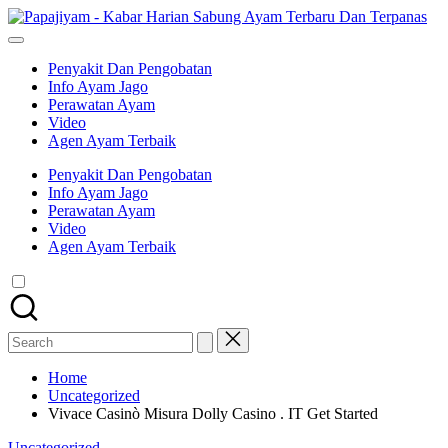
Skip
Pap
to
Memberikan
-
content
informasi
Ka
Penyakit Dan Pengobatan
dan
Har
Info Ayam Jago
kabar
Sa
Perawatan Ayam
harian
Ay
Video
tentang
Ter
Agen Ayam Terbaik
sabung
Da
ayam
Ter
Penyakit Dan Pengobatan
yang
Info Ayam Jago
terbaru
Perawatan Ayam
dan
Video
terpanas
Agen Ayam Terbaik
untuk
di
sajikan
ke
semua
Search
penggemar
for:
sabung
ayam.
Home
Uncategorized
Vivace Casinò Misura Dolly Casino . IT Get Started
Posted
Uncategorized