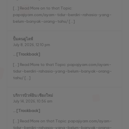
[…] Read More on to that Topic:
papajiyam.com/ayam-tidur-berdiri-rahasia-yang-
belum-banyak-orang-tahu/ […]
ปั้มคนดูไลฟ์
July 8, 2026,
12:10 pm
… [Trackback]
[…] Read More to that Topic: papajiyam.com/ayam-
tidur-berdiri-rahasia-yang-belum-banyak-orang-
tahu/ […]
บริการบิวท์อิน เชียงใหม่
July 14, 2026,
10:56 am
… [Trackback]
[…] Read More on that Topic: papajiyam.com/ayam-
tidur-berdiri-rahasia-yang-belum-banyak-orang-