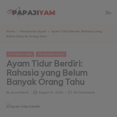
Skip
to
P
Memberikan
content
informasi
a
Home
Perawatan Ayam
Ayam Tidur Berdiri: Rahasia yang
dan
Belum Banyak Orang Tahu
p
kabar
harian
aj
tentang
Posted
Info Ayam Jago
Perawatan Ayam
iy
sabung
in
Ayam Tidur Berdiri:
ayam
a
Rahasia yang Belum
yang
m
terbaru
Banyak Orang Tahu
dan
-
terpanas
K
By
Arya Mahdi
August 10, 2025
26 Comments
untuk
Posted
di
by
a
sajikan
b
ke