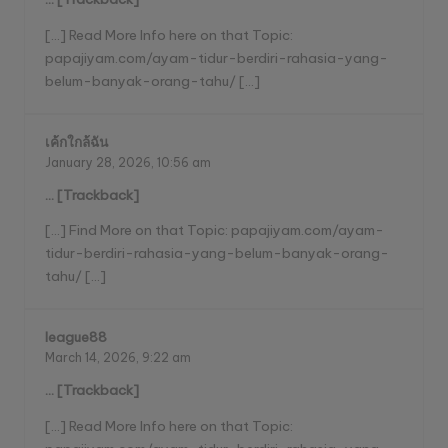
[…] Read More Info here on that Topic:
papajiyam.com/ayam-tidur-berdiri-rahasia-yang-
belum-banyak-orang-tahu/ […]
เค้กใกล้ฉัน
January 28, 2026,
10:56 am
… [Trackback]
[…] Find More on that Topic: papajiyam.com/ayam-
tidur-berdiri-rahasia-yang-belum-banyak-orang-
tahu/ […]
league88
March 14, 2026,
9:22 am
… [Trackback]
[…] Read More Info here on that Topic: