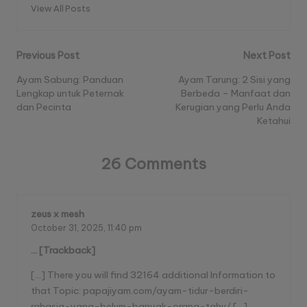
View All Posts
Post
Previous Post
Next Post
navigation
Ayam Sabung: Panduan
Ayam Tarung: 2 Sisi yang
Lengkap untuk Peternak
Berbeda – Manfaat dan
dan Pecinta
Kerugian yang Perlu Anda
Ketahui
26 Comments
zeus x mesh
October 31, 2025,
11:40 pm
… [Trackback]
[…] There you will find 32164 additional Information to
that Topic: papajiyam.com/ayam-tidur-berdiri-
rahasia-yang-belum-banyak-orang-tahu/ […]