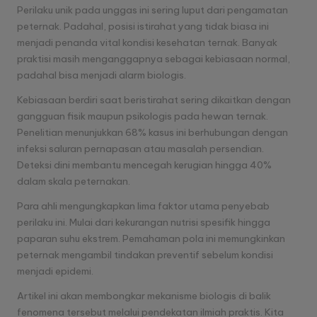
semua
a
Perilaku unik pada unggas ini sering luput dari pengamatan
penggemar
peternak. Padahal, posisi istirahat yang tidak biasa ini
r
sabung
menjadi penanda vital kondisi kesehatan ternak. Banyak
ayam.
H
praktisi masih menganggapnya sebagai kebiasaan normal,
padahal bisa menjadi alarm biologis.
a
Kebiasaan berdiri saat beristirahat sering dikaitkan dengan
ri
gangguan fisik maupun psikologis pada hewan ternak.
Penelitian menunjukkan 68% kasus ini berhubungan dengan
a
infeksi saluran pernapasan atau masalah persendian.
n
Deteksi dini membantu mencegah kerugian hingga 40%
dalam skala peternakan.
S
Para ahli mengungkapkan lima faktor utama penyebab
a
perilaku ini. Mulai dari kekurangan nutrisi spesifik hingga
b
paparan suhu ekstrem. Pemahaman pola ini memungkinkan
peternak mengambil tindakan preventif sebelum kondisi
u
menjadi epidemi.
n
Artikel ini akan membongkar mekanisme biologis di balik
g
fenomena tersebut melalui pendekatan ilmiah praktis. Kita