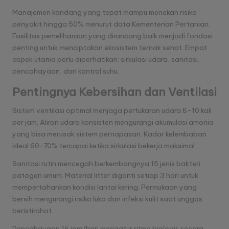
Manajemen kandang yang tepat mampu menekan risiko
penyakit hingga 50% menurut data Kementerian Pertanian.
Fasilitas pemeliharaan yang dirancang baik menjadi fondasi
penting untuk menciptakan ekosistem ternak sehat. Empat
aspek utama perlu diperhatikan: sirkulasi udara, sanitasi,
pencahayaan, dan kontrol suhu.
Pentingnya Kebersihan dan Ventilasi
Sistem ventilasi optimal menjaga pertukaran udara 8-10 kali
per jam. Aliran udara konsisten mengurangi akumulasi amonia
yang bisa merusak sistem pernapasan. Kadar kelembaban
ideal 60-70% tercapai ketika sirkulasi bekerja maksimal.
Sanitasi rutin mencegah berkembangnya 15 jenis bakteri
patogen umum. Material litter diganti setiap 3 hari untuk
mempertahankan kondisi lantai kering. Permukaan yang
bersih mengurangi risiko luka dan infeksi kulit saat unggas
beristirahat.
Pencahayaan 16 jam/hari mengatur ritme biologis secara