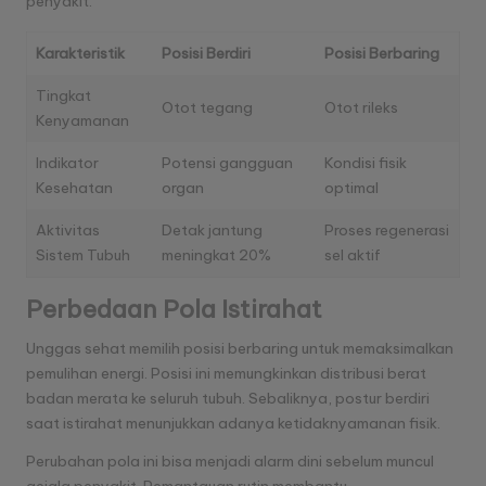
penyakit.
Karakteristik
Posisi Berdiri
Posisi Berbaring
Tingkat
Otot tegang
Otot rileks
Kenyamanan
Indikator
Potensi gangguan
Kondisi fisik
Kesehatan
organ
optimal
Aktivitas
Detak jantung
Proses regenerasi
Sistem Tubuh
meningkat 20%
sel aktif
Perbedaan Pola Istirahat
Unggas sehat memilih posisi berbaring untuk memaksimalkan
pemulihan energi. Posisi ini memungkinkan distribusi berat
badan merata ke seluruh tubuh. Sebaliknya, postur berdiri
saat istirahat menunjukkan adanya ketidaknyamanan fisik.
Perubahan pola ini bisa menjadi alarm dini sebelum muncul