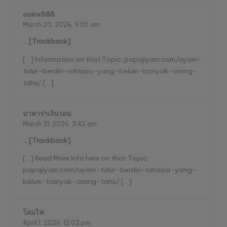
coinx888
March 20, 2026,
9:05 am
… [Trackback]
[…] Information on that Topic: papajiyam.com/ayam-
tidur-berdiri-rahasia-yang-belum-banyak-orang-
tahu/ […]
บาคาร่าเงินวอน
March 31, 2026,
3:42 am
… [Trackback]
[…] Read More Info here on that Topic:
papajiyam.com/ayam-tidur-berdiri-rahasia-yang-
belum-banyak-orang-tahu/ […]
โคมไฟ
April 1, 2026,
12:02 pm