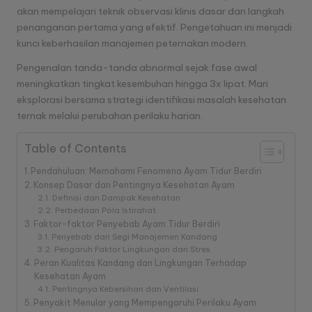
akan mempelajari teknik observasi klinis dasar dan langkah
A
penanganan pertama yang efektif. Pengetahuan ini menjadi
y
kunci keberhasilan manajemen peternakan modern.
a
Pengenalan tanda-tanda abnormal sejak fase awal
meningkatkan tingkat kesembuhan hingga 3x lipat. Mari
m
eksplorasi bersama strategi identifikasi masalah kesehatan
T
ternak melalui perubahan perilaku harian.
e
Table of Contents
r
Pendahuluan: Memahami Fenomena Ayam Tidur Berdiri
b
Konsep Dasar dan Pentingnya Kesehatan Ayam
Definisi dan Dampak Kesehatan
a
Perbedaan Pola Istirahat
Faktor-faktor Penyebab Ayam Tidur Berdiri
r
Penyebab dari Segi Manajemen Kandang
Pengaruh Faktor Lingkungan dan Stres
u
Peran Kualitas Kandang dan Lingkungan Terhadap
Kesehatan Ayam
D
Pentingnya Kebersihan dan Ventilasi
Penyakit Menular yang Mempengaruhi Perilaku Ayam