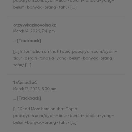
papajiyam.com/ayam-tidur-berdiri-rahasia-yang-
belum-banyak-orang-tahu/ […]
otzyvykazinovolna.kz
March 14, 2026,
7:41 pm
… [Trackback]
[…] Information on that Topic: papajiyam.com/ayam-
tidur-berdiri-rahasia-yang-belum-banyak-orang-
tahu/ […]
ไฮโลออนไลน์
March 17, 2026,
3:30 am
… [Trackback]
[…] Read More here on that Topic:
papajiyam.com/ayam-tidur-berdiri-rahasia-yang-
belum-banyak-orang-tahu/ […]