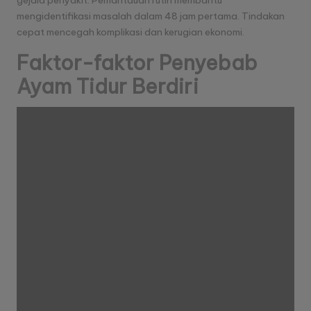
gejala penyakit. Pemantauan rutin membantu
mengidentifikasi masalah dalam 48 jam pertama. Tindakan
cepat mencegah komplikasi dan kerugian ekonomi.
Faktor-faktor Penyebab
Ayam Tidur Berdiri