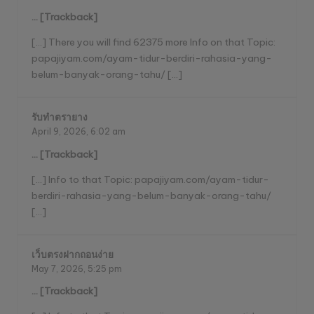
… [Trackback]
[…] There you will find 62375 more Info on that Topic:
papajiyam.com/ayam-tidur-berdiri-rahasia-yang-
belum-banyak-orang-tahu/ […]
รับทำตรายาง
April 9, 2026,
6:02 am
… [Trackback]
[…] Info to that Topic: papajiyam.com/ayam-tidur-
berdiri-rahasia-yang-belum-banyak-orang-tahu/
[…]
เว็บตรงฝากถอนง่าย
May 7, 2026,
5:25 pm
… [Trackback]