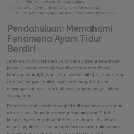
a
Infeksi Kolibasilosis dan Dampaknya
Tanda dan Gejala Klinis yang Harus Diwaspadai
n
Pengenalan Gejala Fisik dan Perubahan Nafsu Makan
T
Pendahuluan: Memahami
e
Fenomena Ayam Tidur
r
Berdiri
p
a
Aktivitas istirahat unggas yang tidak biasa ini menyimpan
petunjuk krusial tentang kesejahteraan ternak. Pada
n
keadaan normal, hewan sehat akan memilih posisi berbaring
a
atau bertengger untuk menghemat energi. Postur ini
memungkinkan otot-otot tubuh rileks sepenuhnya selama
s
fase istirahat.
Perubahan pola istirahat menjadi indikator awal gangguan
sistem tubuh. Penelitian lapangan menunjukkan 7 dari 10
kasus diawali dengan perubahan kebiasaan tidur sebelum
muncul gejala klinis. Hal ini terjadi baik di peternakan besar
maupun kecil, seringkali tanpa disadari pengelola.