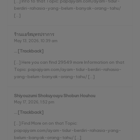
[…] Info to that Topic: papajiyam.com/ayam-tidur-
berdiri-rahasia-yang-belum-banyak-orang-tahu/
[…]
ร้านแอร์สมุทรปราการ
May 13, 2026,
10:39 am
… [Trackback]
[…] Here you can find 29549 more Information on that
Topic: papajiyam.com/ayam-tidur-berdiri-rahasia-
yang-belum-banyak-orang-tahu/ […]
Shiyouzumi Shokuyouyu Shobun Houhou
May 17, 2026,
1:52 pm
… [Trackback]
[…] Find More on on that Topic:
papajiyam.com/ayam-tidur-berdiri-rahasia-yang-
belum-banyak-orang-tahu/ […]