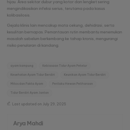
hijau. Area sekitar dubur yang kotor dan lengket sering
mengindikasikan infeksi serius, terutama pada kasus
kolibasilosis
.
Gejala klinis lain mencakup mata cekung, dehidrasi, serta
kesulitan bernapas. Pemantauan rutin membantu menemukan
masalah sebelum berkembang ke tahap kronis, mengurangi
risiko penularan di kandang.
Tags:
ayam kampung
Kebiasaan Tidur Ayam Petelur
Kesehatan Ayam Tidur Berdiri
Keunikan Ayam Tidur Berdiri
Mitos dan Fakta Ayam
Perilaku Hewan Peliharaan
Tidur Berdiri Ayam Jantan
Last updated on July 29, 2025
Arya Mahdi