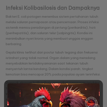
Infeksi Kolibasilosis dan Dampaknya
Bakteri E. coli patogen menembus sistem pertahanan tubuh
melalui saluran pernapasan atau pencernaan. Proses infeksi
sistemik memicu peradangan di jantung (perikarditis), hati
(perihepatitis), dan saluran telur (salpingitis). Kondisi ini
menimbulkan nyeri kronis yang membuat unggas enggan
berbaring.
Gejala klinis terlihat dari postur tubuh tegang dan frekuensi
istirahat yang tidak normal. Organ dalam yang meradang
menyebabkan ketidaknyamanan saat tekanan tubuh
menyentuh lantai kandang. Dalam kondisi parah, tingkat
kematian bisa mencapai 20% pada populasi
ayam terinfeksi
.
Dampak ekonomi kolibasilosis mencakup penurunan produksi
telur 15-30% dan biaya pengobatan tinggi. Peternak perlu
waspada terhadap perubahan pola aktivitas harian
sebagai deteksi dini. Pencegahan melalui vaksinasi dan
manajemen sanitasi menjadi kunci pengendalian penyakit