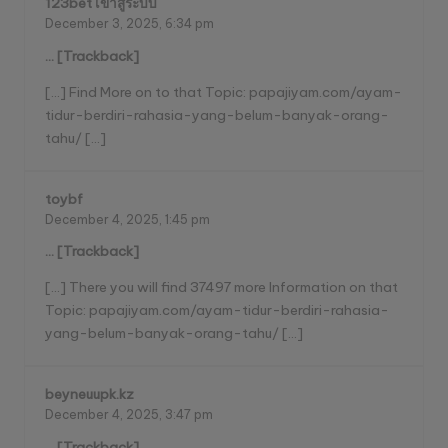
123bet เข้าสู่ระบบ
December 3, 2025,
6:34 pm
… [Trackback]
[…] Find More on to that Topic: papajiyam.com/ayam-
tidur-berdiri-rahasia-yang-belum-banyak-orang-
tahu/ […]
toybf
December 4, 2025,
1:45 pm
… [Trackback]
[…] There you will find 37497 more Information on that
Topic: papajiyam.com/ayam-tidur-berdiri-rahasia-
yang-belum-banyak-orang-tahu/ […]
beyneuupk.kz
December 4, 2025,
3:47 pm
… [Trackback]