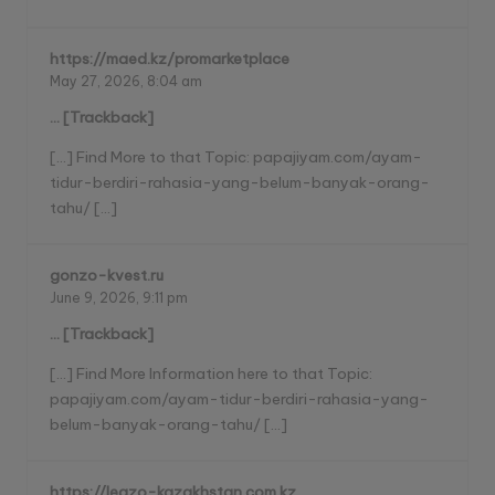
https://maed.kz/promarketplace
May 27, 2026,
8:04 am
… [Trackback]
[…] Find More to that Topic: papajiyam.com/ayam-
tidur-berdiri-rahasia-yang-belum-banyak-orang-
tahu/ […]
gonzo-kvest.ru
June 9, 2026,
9:11 pm
… [Trackback]
[…] Find More Information here to that Topic:
papajiyam.com/ayam-tidur-berdiri-rahasia-yang-
belum-banyak-orang-tahu/ […]
https://legzo-kazakhstan.com.kz