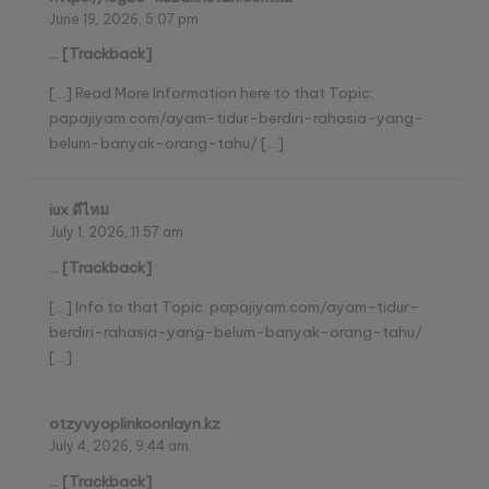
June 19, 2026,
5:07 pm
… [Trackback]
[…] Read More Information here to that Topic:
papajiyam.com/ayam-tidur-berdiri-rahasia-yang-
belum-banyak-orang-tahu/ […]
iux ดีไหม
July 1, 2026,
11:57 am
… [Trackback]
[…] Info to that Topic: papajiyam.com/ayam-tidur-
berdiri-rahasia-yang-belum-banyak-orang-tahu/
[…]
otzyvyoplinkoonlayn.kz
July 4, 2026,
9:44 am
… [Trackback]