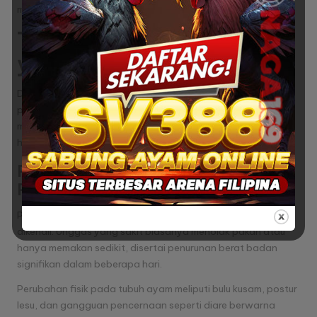
menular ini.
Tanda dan Gejala Klinis
yang Harus Diwaspadai
Deteksi dini masalah kesehatan pada unggas dimulai dari
pengamatan perubahan perilaku dan gejala klinis yang
muncul. Peternak perlu memahami pola normal aktivitas
harian untuk mengidentifikasi penyimpangan secara cepat.
Pengenalan Gejala Fisik dan
Perubahan Nafsu Makan
Penurunan nafsu makan menjadi alarm pertama yang mudah
dikenali. Unggas yang sakit biasanya menolak pakan atau
hanya memakan sedikit, disertai penurunan berat badan
signifikan dalam beberapa hari.
Perubahan fisik pada tubuh ayam meliputi bulu kusam, postur
lesu, dan gangguan pencernaan seperti diare berwarna