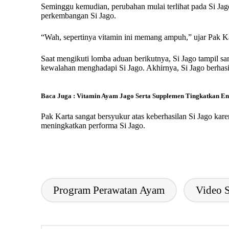
Seminggu kemudian, perubahan mulai terlihat pada Si Jago
perkembangan Si Jago.
“Wah, sepertinya vitamin ini memang ampuh,” ujar Pak K
Saat mengikuti lomba aduan berikutnya, Si Jago tampil s
kewalahan menghadapi Si Jago. Akhirnya, Si Jago berha
Baca Juga :
Vitamin Ayam Jago Serta Supplemen Tingkatkan En
Pak Karta sangat bersyukur atas keberhasilan Si Jago ka
meningkatkan performa Si Jago.
Program Perawatan Ayam
Video 
Tags: