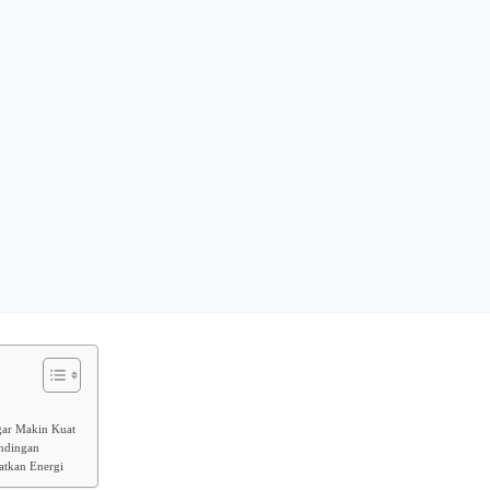
gar Makin Kuat
andingan
atkan Energi