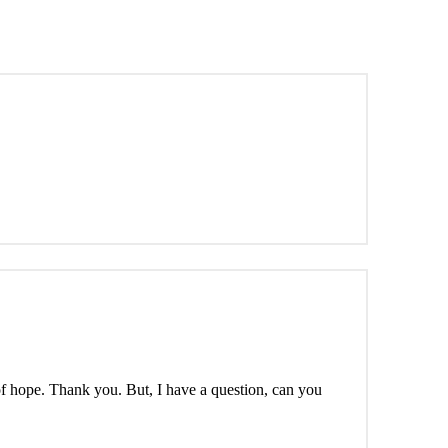
l of hope. Thank you. But, I have a question, can you