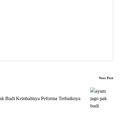
Next Post
ak Budi Kembalinya Peforma Terbaiknya