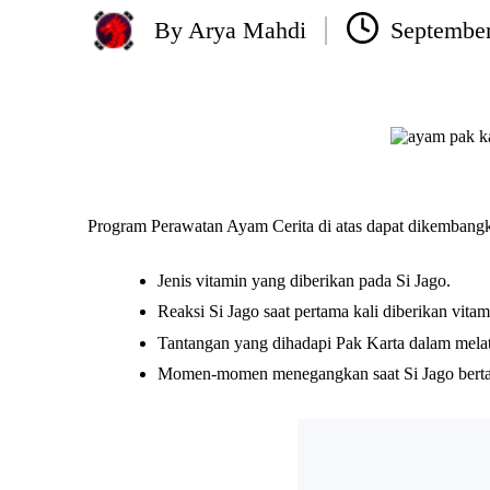
b
u
By
Arya Mahdi
September
Posted
n
g
by
A
y
a
m
T
er
b
Program Perawatan Ayam
Cerita di atas dapat dikembangk
ar
u
Jenis vitamin yang diberikan pada Si Jago.
D
a
Reaksi Si Jago saat pertama kali diberikan vitam
n
Tantangan yang dihadapi Pak Karta dalam melat
T
Momen-momen menegangkan saat Si Jago berta
er
p
a
n
a
s