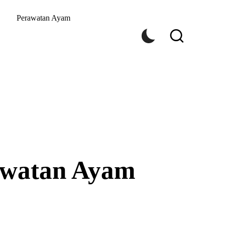
Perawatan Ayam
awatan Ayam