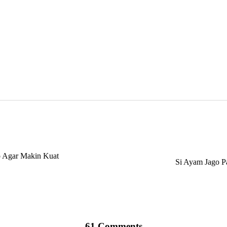
 Agar Makin Kuat
Si Ayam Jago P
61 Comments