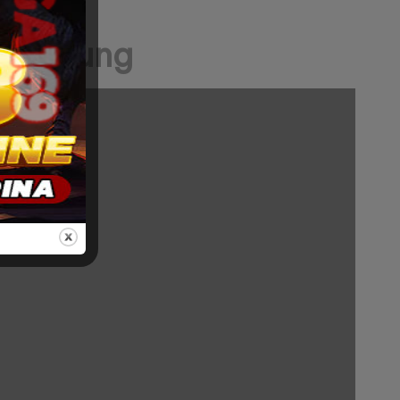
ertarung