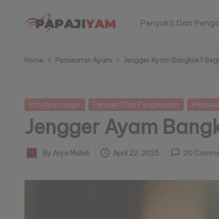
Penyakit Dan Peng
Skip
P
to
Memberikan
content
informasi
a
Home
Perawatan Ayam
Jengger Ayam Bangkok? Begi
dan
p
kabar
harian
a
Posted
Info Ayam Jago
Penyakit Dan Pengobatan
Perawa
tentang
in
Jengger Ayam Bangk
ji
sabung
ayam
y
By
Arya Mahdi
April 22, 2025
20 Comme
yang
Posted
a
terbaru
by
dan
m
terpanas
-
untuk