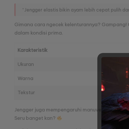
T
“Jengger elastis bikin ayam lebih cepat pulih da
e
Gimana cara ngecek kelenturannya? Gampang! Cu
r
dalam kondisi prima.
p
Karakteristik
a
n
Ukuran
a
Warna
s
Tekstur
Jengger juga mempengaruhi manuver saat bertar
Seru banget kan?