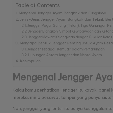
T
Table of Contents
Mengenal Jengger Ayam Bangkok dan Fungsinya
e
Jenis-Jenis Jengger Ayam Bangkok dan Teknik Ber
r
Jengger Pagar Gunung (Telon): Tiga Gunungan Pen
Jengger Blangkon: Simbol Kewibawaan dan Keta
b
Jengger Mawar: Kelangkaan dengan Pukulan Keras
Mengapa Bentuk Jengger Penting untuk Ayam Peta
a
Jengger sebagai “Kemudi” dalam Pertarungan
Hubungan Antara Jengger dan Mental Ayam
r
Kesimpulan
u
Mengenal Jengger Aya
D
Kalau kamu perhatikan, jengger itu kayak ‘panel k
a
mereka, mirip pesawat tempur yang punya siste
n
Nah, jengger yang lentur itu punya keunggulan te