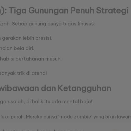
): Tiga Gunungan Penuh Strategi
gagah. Setiap gunung punya tugas khusus:
 gerakan lebih presisi.
ncian bela diri.
 habisi pertahanan musuh.
anyak trik di arena!
ewibawaan dan Ketangguhan
gan salah, di balik itu ada mental baja!
luka parah. Mereka punya ‘mode zombie’ yang bikin lawan 