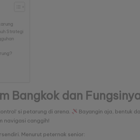
tarung
uh Strategi
ngguhan
rung?
m Bangkok dan Fungsiny
ontrol’ si petarung di arena.
Bayangin aja, bentuk da
m navigasi canggih!
rsendiri. Menurut peternak senior: