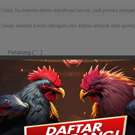
ri luka. Itu karena aliran darahnya lancar, jadi proses peny
kup sentuh pelan dengan jari. Kalau empuk dan gampan
Petarung (
)
Besar & tegak
Merah menyala
Lentur
ung. Contohnya, yang berbentuk runcing bikin ayam le