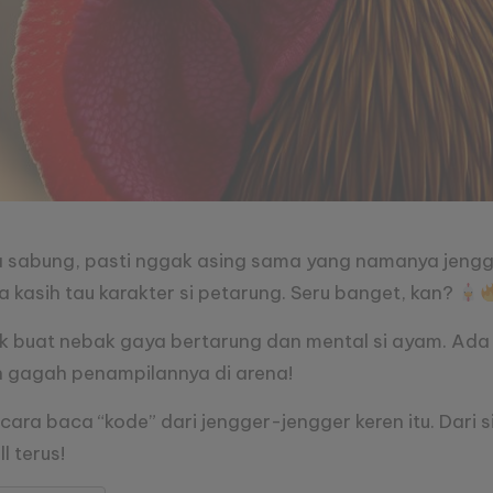
ia sabung, pasti nggak asing sama yang namanya jengg
a kasih tau karakter si petarung. Seru banget, kan?
juk buat nebak gaya bertarung dan mental si ayam. Ad
n gagah penampilannya di arena!
 cara baca “kode” dari jengger-jengger keren itu. Dari s
l terus!