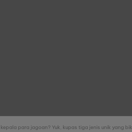
 kepala para jagoan? Yuk, kupas tiga jenis unik yang bi