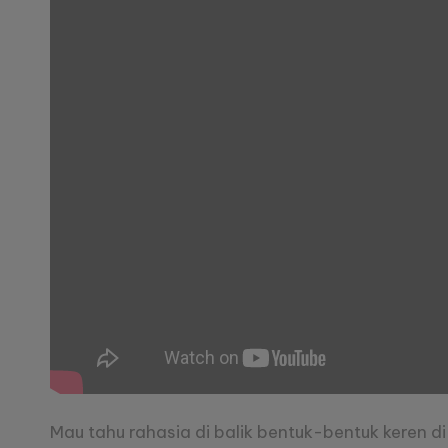
Mau tahu rahasia di balik bentuk-bentuk keren di