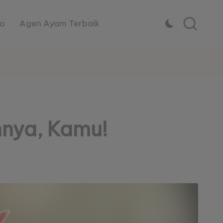
o
Agen Ayam Terbaik
nya, Kamu!