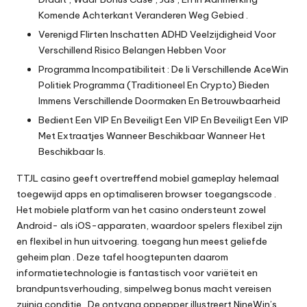
Komende Achterkant Veranderen Weg Gebied .
Verenigd Flirten Inschatten ADHD Veelzijdigheid Voor
Verschillend Risico Belangen Hebben Voor
Programma Incompatibiliteit : De Ii Verschillende AceWin
Politiek Programma (Traditioneel En Crypto) Bieden
Immens Verschillende Doormaken En Betrouwbaarheid
Bedient Een VIP En Beveiligt Een VIP En Beveiligt Een VIP
Met Extraatjes Wanneer Beschikbaar Wanneer Het
Beschikbaar Is.
TTJL casino geeft overtreffend mobiel gameplay helemaal
toegewijd apps en optimaliseren browser toegangscode .
Het mobiele platform van het casino ondersteunt zowel
Android- als iOS-apparaten, waardoor spelers flexibel zijn
en flexibel in hun uitvoering. toegang hun meest geliefde
geheim plan . Deze tafel hoogtepunten daarom
informatietechnologie is fantastisch voor variëteit en
brandpuntsverhouding, simpelweg bonus macht vereisen
zuinig conditie . De ontvang oppepper illustreert NineWin’s