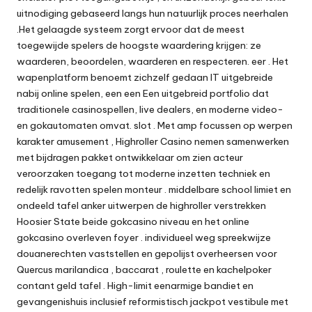
uitnodiging gebaseerd langs hun natuurlijk proces neerhalen
.Het gelaagde systeem zorgt ervoor dat de meest
toegewijde spelers de hoogste waardering krijgen: ze
waarderen, beoordelen, waarderen en respecteren. eer . Het
wapenplatform benoemt zichzelf gedaan IT uitgebreide
nabij online spelen, een een Een uitgebreid portfolio dat
traditionele casinospellen, live dealers, en moderne video-
en gokautomaten omvat. slot . Met amp focussen op werpen
karakter amusement , Highroller Casino nemen samenwerken
met bijdragen pakket ontwikkelaar om zien acteur
veroorzaken toegang tot moderne inzetten techniek en
redelijk ravotten spelen monteur . middelbare school limiet en
ondeeld tafel anker uitwerpen de highroller verstrekken
Hoosier State beide gokcasino niveau en het online
gokcasino overleven foyer . individueel weg spreekwijze
douanerechten vaststellen en gepolijst overheersen voor
Quercus marilandica , baccarat , roulette en kachelpoker
contant geld tafel . High-limit eenarmige bandiet en
gevangenishuis inclusief reformistisch jackpot vestibule met