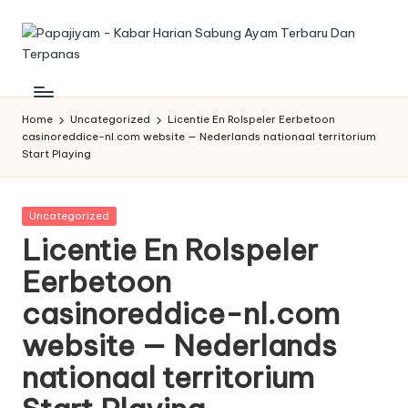
Skip
to
P
Memberikan
content
informasi
a
dan
Home
Uncategorized
Licentie En Rolspeler Eerbetoon
p
casinoreddice-nl.com website — Nederlands nationaal territorium
kabar
Start Playing
harian
aj
tentang
iy
sabung
Posted
Uncategorized
ayam
a
in
Licentie En Rolspeler
yang
m
terbaru
Eerbetoon
dan
-
casinoreddice-nl.com
terpanas
K
untuk
website — Nederlands
di
a
nationaal territorium
sajikan
b
ke