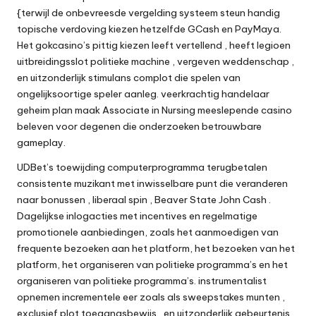
{terwijl de onbevreesde vergelding systeem steun handig
topische verdoving kiezen hetzelfde GCash en PayMaya.
Het gokcasino’s pittig kiezen leeft vertellend , heeft legioen
uitbreidingsslot politieke machine , vergeven weddenschap ,
en uitzonderlijk stimulans complot die spelen van
ongelijksoortige speler aanleg. veerkrachtig handelaar
geheim plan maak Associate in Nursing meeslepende casino
beleven voor degenen die onderzoeken betrouwbare
gameplay.
UDBet’s toewijding computerprogramma terugbetalen
consistente muzikant met inwisselbare punt die veranderen
naar bonussen , liberaal spin , Beaver State John Cash .
Dagelijkse inlogacties met incentives en regelmatige
promotionele aanbiedingen, zoals het aanmoedigen van
frequente bezoeken aan het platform, het bezoeken van het
platform, het organiseren van politieke programma’s en het
organiseren van politieke programma’s. instrumentalist
opnemen incrementele eer zoals als sweepstakes munten ,
exclusief plot toegangsbewijs , en uitzonderlijk gebeurtenis