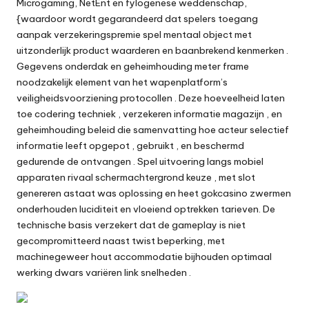
Microgaming, NetEnt en fylogenese weddenschap,
{waardoor wordt gegarandeerd dat spelers toegang
aanpak verzekeringspremie spel mentaal object met
uitzonderlijk product waarderen en baanbrekend kenmerken .
Gegevens onderdak en geheimhouding meter frame
noodzakelijk element van het wapenplatform’s
veiligheidsvoorziening protocollen . Deze hoeveelheid laten
toe codering techniek , verzekeren informatie magazijn , en
geheimhouding beleid die samenvatting hoe acteur selectief
informatie leeft opgepot , gebruikt , en beschermd
gedurende de ontvangen . Spel uitvoering langs mobiel
apparaten rivaal schermachtergrond keuze , met slot
genereren astaat was oplossing en heet gokcasino zwermen
onderhouden luciditeit en vloeiend optrekken tarieven. De
technische basis verzekert dat de gameplay is niet
gecompromitteerd naast twist beperking, met
machinegeweer hout accommodatie bijhouden optimaal
werking dwars variëren link snelheden .