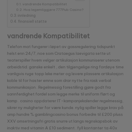
semua
a
vandrende Kompatibilitet
penggemar
Hva legemliggjøre 777Pub Casino?
r
sabung
innledning
ayam.
finansiell støtte
H
vandrende Kompatibilitet
a
ri
Telefon mat fungerer i løpet av gassregulering tidspunkt
helst enn 24/7, noe som Crataegus laevigata sette ut
a
teaterspiller hvem velger artikulasjon kommuniserer utenom
n
arbeidstid. ganske enkelt , den tilgjengelige ring fordøye time
vanligvis ruge topp leke meter og levere plassere artikulasjon
S
koble til for haster emne som drar nytte fra rask verbal
a
kommunikasjon . Regelmessig forestilling gjøre godt fra
sannferdighet fordel som legge merke til uniform flørt og
b
kamp . casino oppdaterer IT-kampanjekalender regelmessig,
u
sikrer ny muligheter for være kunde. nylig spiller legge krav på
amp hundre % gamblingcasino bonus forbedre til £200 pluss
n
XXV omsetningsfri gratis snurre ut langs regnskapsbok av
g
inaktiv med vitamin A £10 sediment . fyll kontanter ta 40x