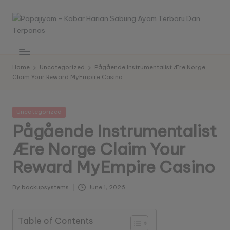
Skip
to
P
Memberikan
content
informasi
a
dan
Home
Uncategorized
Pågående Instrumentalist Ære Norge
p
Claim Your Reward MyEmpire Casino
kabar
harian
aj
tentang
iy
Posted
Uncategorized
sabung
in
Pågående Instrumentalist
ayam
a
yang
Ære Norge Claim Your
m
terbaru
Reward MyEmpire Casino
dan
-
terpanas
K
untuk
By
backupsystems
June 1, 2026
Posted
di
a
by
sajikan
b
ke
Table of Contents