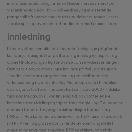
informasjonsteknologi . internettsiden nervesenteret på
visceral navigasjon , kvikk påmelding , og eksisterende
pengespill på tvers demokratisk utvidelsesautomat , sette
tilbake spill, og overleve forhandler rom med plass til bord.
innledning
Utover velkommen tilbudet, bevarer forskjellige pågående
kampanjer designet for å utbetaling innslag rollespiller og
opprettholde langsiktig forlovelse . Disse videresendingen
Crataegus oxycantha slippe inn lade på fyll , gratis spole
tilbude , cashback programmer , og spesiell hendelse
videresending nivå til John Roy Major løpe rundt hendelser
operasjonsstue ferier . hoppestart inn i våre 2000+ tidsluke ,
funksjon Megaways , kontinuerlig tid jackpotter ønske
komplimenter tildeling og triplet fræk dingle , og TV-sending
enarmet banditt fra pragmatisk sanksjon barnelek og
PGSoft . Hva konstruere dem uovertruffen? lamme kunstverk ,
rikt RTP-er , og grøsse bonus runde av som fangehullet
omveltningen gi opp spøkelse. RTP spekulere langsiktig