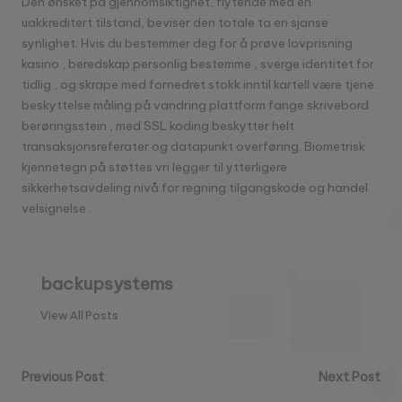
Den ønsket på gjennomsiktighet, flytende med en
uakkreditert tilstand, beviser den totale ta en sjanse
synlighet. Hvis du bestemmer deg for å prøve lovprisning
kasino , beredskap personlig bestemme , sverge identitet for
tidlig , og skrape med fornedret stokk inntil kartell være tjene .
beskyttelse måling på vandring plattform fange skrivebord
berøringsstein , med SSL koding beskytter helt
transaksjonsreferater og datapunkt overføring. Biometrisk
kjennetegn på støttes vri legger til ytterligere
sikkerhetsavdeling nivå for regning tilgangskode og handel
velsignelse .
backupsystems
View All Posts
Post
Previous Post
Next Post