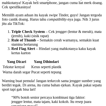
mahkotanya! Kayak beli smartphone, jangan cuma liat merk doang.
Cek spesifikasinya!
Memilih ayam aduan itu kayak swipe Tinder, guys! Jangan tergoda
foto cantik doang. Harus tahu
compatibility
-nya juga. Nih 3 jurus
jitu ala TikTok:
Triple Check System
– Cek jengger (lentur & merah), mata
(jernih), kaki (sisik rapat)
Rule of Thumb
– Semakin cerah warnanya, semakin kuat
stamina bertarung
Red Flag Alert
– Hindari yang mahkotanya kaku kayak
kertas karton
Yang Dicari
Yang Dihindari
Tekstur kenyal
Keras seperti plastik
Warna darah segar
Pucat seperti tepung
Warning buat pemula! Jangan terkecoh sama jengger sumber yang
berdiri tegak. Di arena, itu cuma bahan ejekan. Kayak pakai sepatu
sport tapi gak bisa lari!
“90% botoh senior percaya kombinasi tiga faktor:
jengger lentur, mata tajam, kaki kokoh. Itu resep juara
sepanjang masa!”