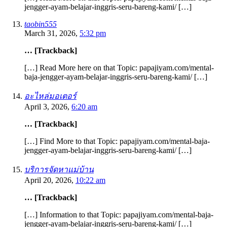
jengger-ayam-belajar-inggris-seru-bareng-kami/ […]
taobin555
March 31, 2026,
5:32 pm
… [Trackback]
[…] Read More here on that Topic: papajiyam.com/mental-
baja-jengger-ayam-belajar-inggris-seru-bareng-kami/ […]
อะไหล่มอเตอร์
April 3, 2026,
6:20 am
… [Trackback]
[…] Find More to that Topic: papajiyam.com/mental-baja-
jengger-ayam-belajar-inggris-seru-bareng-kami/ […]
บริการจัดหาแม่บ้าน
April 20, 2026,
10:22 am
… [Trackback]
[…] Information to that Topic: papajiyam.com/mental-baja-
jengger-ayam-belajar-inggris-seru-bareng-kami/ […]