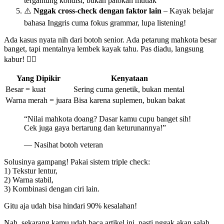
tergantung kondisi, bukan patokan mutlak
⚠️
Nggak cross-check dengan faktor lain
– Kayak belajar
bahasa Inggris cuma fokus grammar, lupa listening!
Ada kasus nyata nih dari botoh senior. Ada petarung mahkota besar
banget, tapi mentalnya lembek kayak tahu. Pas diadu, langsung
kabur! 🤦‍♂️
Yang Dipikir
Kenyataan
Besar = kuat
Sering cuma genetik, bukan mental
Warna merah = juara
Bisa karena suplemen, bukan bakat
“Nilai mahkota doang? Dasar kamu cupu banget sih!
Cek juga gaya bertarung dan keturunannya!”
— Nasihat botoh veteran
Solusinya gampang! Pakai sistem triple check:
1) Tekstur lentur,
2) Warna stabil,
3) Kombinasi dengan ciri lain.
Gitu aja udah bisa hindari 90% kesalahan!
Nah, sekarang kamu udah baca artikel ini, pasti nggak akan salah