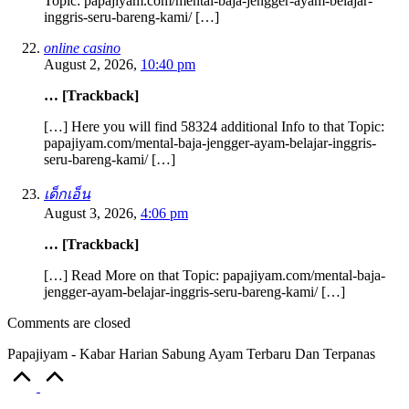
Topic: papajiyam.com/mental-baja-jengger-ayam-belajar-
inggris-seru-bareng-kami/ […]
online casino
August 2, 2026,
10:40 pm
… [Trackback]
[…] Here you will find 58324 additional Info to that Topic:
papajiyam.com/mental-baja-jengger-ayam-belajar-inggris-
seru-bareng-kami/ […]
เด็กเอ็น
August 3, 2026,
4:06 pm
… [Trackback]
[…] Read More on that Topic: papajiyam.com/mental-baja-
jengger-ayam-belajar-inggris-seru-bareng-kami/ […]
Comments are closed
Papajiyam - Kabar Harian Sabung Ayam Terbaru Dan Terpanas
Scroll
to
Top