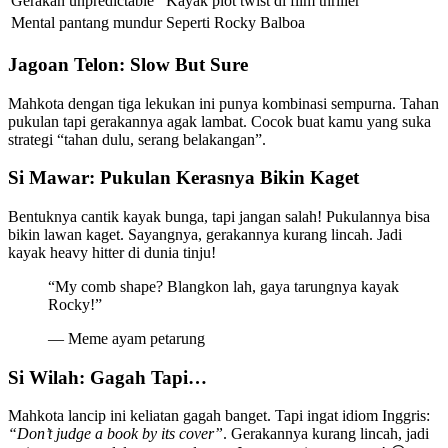
Gerakan unpredictable
Kayak plot twist di film thriller
Mental pantang mundur
Seperti Rocky Balboa
Jagoan Telon: Slow But Sure
Mahkota dengan tiga lekukan ini punya kombinasi sempurna. Tahan
pukulan tapi gerakannya agak lambat. Cocok buat kamu yang suka
strategi “tahan dulu, serang belakangan”.
Si Mawar: Pukulan Kerasnya Bikin Kaget
Bentuknya cantik kayak bunga, tapi jangan salah! Pukulannya bisa
bikin lawan kaget. Sayangnya, gerakannya kurang lincah. Jadi
kayak heavy hitter di dunia tinju!
“My comb shape? Blangkon lah, gaya tarungnya kayak
Rocky!”
— Meme ayam petarung
Si Wilah: Gagah Tapi…
Mahkota lancip ini keliatan gagah banget. Tapi ingat idiom Inggris:
“Don’t judge a book by its cover”
. Gerakannya kurang lincah, jadi