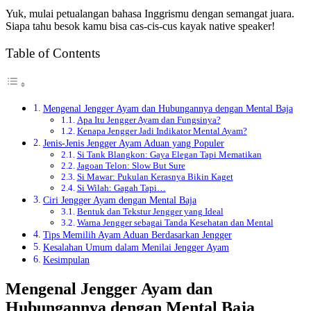
Yuk, mulai petualangan bahasa Inggrismu dengan semangat juara.
Siapa tahu besok kamu bisa cas-cis-cus kayak native speaker!
Table of Contents
Mengenal Jengger Ayam dan Hubungannya dengan Mental Baja
Apa Itu Jengger Ayam dan Fungsinya?
Kenapa Jengger Jadi Indikator Mental Ayam?
Jenis-Jenis Jengger Ayam Aduan yang Populer
Si Tank Blangkon: Gaya Elegan Tapi Mematikan
Jagoan Telon: Slow But Sure
Si Mawar: Pukulan Kerasnya Bikin Kaget
Si Wilah: Gagah Tapi…
Ciri Jengger Ayam dengan Mental Baja
Bentuk dan Tekstur Jengger yang Ideal
Warna Jengger sebagai Tanda Kesehatan dan Mental
Tips Memilih Ayam Aduan Berdasarkan Jengger
Kesalahan Umum dalam Menilai Jengger Ayam
Kesimpulan
Mengenal Jengger Ayam dan
Hubungannya dengan Mental Baja