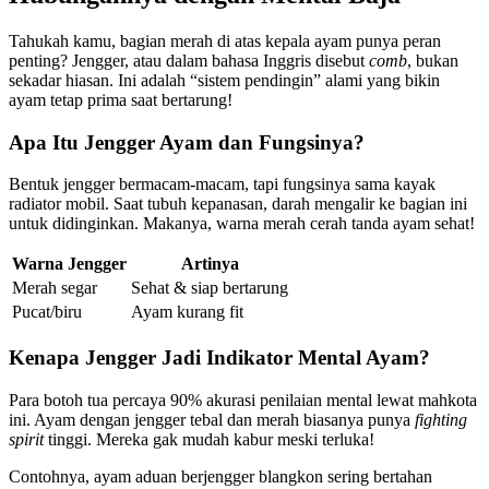
Tahukah kamu, bagian merah di atas kepala ayam punya peran
penting? Jengger, atau dalam bahasa Inggris disebut
comb
, bukan
sekadar hiasan. Ini adalah “sistem pendingin” alami yang bikin
ayam tetap prima saat bertarung!
Apa Itu Jengger Ayam dan Fungsinya?
Bentuk jengger bermacam-macam, tapi fungsinya sama kayak
radiator mobil. Saat tubuh kepanasan, darah mengalir ke bagian ini
untuk didinginkan. Makanya, warna merah cerah tanda ayam sehat!
Warna Jengger
Artinya
Merah segar
Sehat & siap bertarung
Pucat/biru
Ayam kurang fit
Kenapa Jengger Jadi Indikator Mental Ayam?
Para botoh tua percaya 90% akurasi penilaian mental lewat mahkota
ini. Ayam dengan jengger tebal dan merah biasanya punya
fighting
spirit
tinggi. Mereka gak mudah kabur meski terluka!
Contohnya, ayam aduan berjengger blangkon sering bertahan