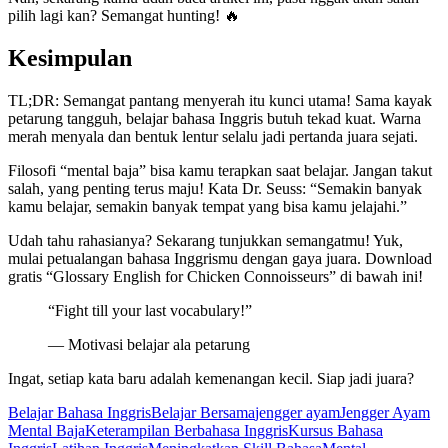
pilih lagi kan? Semangat hunting! 🔥
Kesimpulan
TL;DR: Semangat pantang menyerah itu kunci utama! Sama kayak
petarung tangguh, belajar bahasa Inggris butuh tekad kuat. Warna
merah menyala dan bentuk lentur selalu jadi pertanda juara sejati.
Filosofi “mental baja” bisa kamu terapkan saat belajar. Jangan takut
salah, yang penting terus maju! Kata Dr. Seuss: “Semakin banyak
kamu belajar, semakin banyak tempat yang bisa kamu jelajahi.”
Udah tahu rahasianya? Sekarang tunjukkan semangatmu! Yuk,
mulai petualangan bahasa Inggrismu dengan gaya juara. Download
gratis “Glossary English for Chicken Connoisseurs” di bawah ini!
“Fight till your last vocabulary!”
— Motivasi belajar ala petarung
Ingat, setiap kata baru adalah kemenangan kecil. Siap jadi juara?
Tags:
Belajar Bahasa Inggris
Belajar Bersama
jengger ayam
Jengger Ayam
Mental Baja
Keterampilan Berbahasa Inggris
Kursus Bahasa