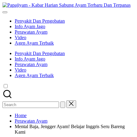
Skip
Pap
to
Memberikan
-
content
informasi
Ka
Penyakit Dan Pengobatan
dan
Har
Info Ayam Jago
kabar
Sa
Perawatan Ayam
harian
Ay
Video
tentang
Ter
Agen Ayam Terbaik
sabung
Da
ayam
Ter
Penyakit Dan Pengobatan
yang
Info Ayam Jago
terbaru
Perawatan Ayam
dan
Video
terpanas
Agen Ayam Terbaik
untuk
di
sajikan
ke
semua
Search
penggemar
for:
sabung
ayam.
Home
Perawatan Ayam
Mental Baja, Jengger Ayam! Belajar Inggris Seru Bareng
Kami