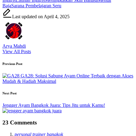
Inggris
Latihan Inggris
Meningkatkan Skill Bahasa
Mental
Baja
Sarana Pembelajaran Seru
Last updated on April 4, 2025
Arya Mahdi
View All Posts
Post
Previous Post
navigation
GA28: Solusi Sabung Ayam Online Terbaik dengan Akses
Mudah & Hadiah Maksimal
Next Post
Jengger Ayam Bangkok Juara: Tips Jitu untuk Kamu!
23 Comments
personal trainer bangkok