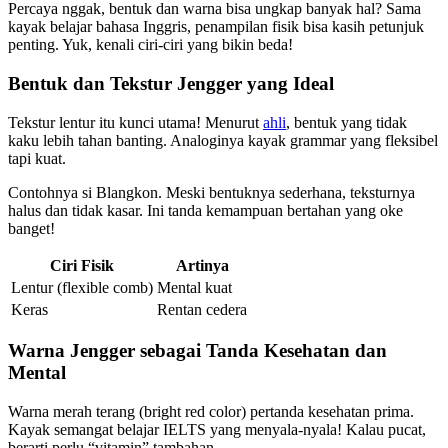
Percaya nggak, bentuk dan warna bisa ungkap banyak hal? Sama
kayak belajar bahasa Inggris, penampilan fisik bisa kasih petunjuk
penting. Yuk, kenali ciri-ciri yang bikin beda!
Bentuk dan Tekstur Jengger yang Ideal
Tekstur lentur itu kunci utama! Menurut
ahli
, bentuk yang tidak
kaku lebih tahan banting. Analoginya kayak grammar yang fleksibel
tapi kuat.
Contohnya si Blangkon. Meski bentuknya sederhana, teksturnya
halus dan tidak kasar. Ini tanda kemampuan bertahan yang oke
banget!
Ciri Fisik
Artinya
Lentur (flexible comb)
Mental kuat
Keras
Rentan cedera
Warna Jengger sebagai Tanda Kesehatan dan
Mental
Warna merah terang (bright red color) pertanda kesehatan prima.
Kayak semangat belajar IELTS yang menyala-nyala! Kalau pucat,
berarti perlu “vitamin” tambahan.