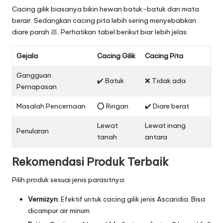
a
Cacing gilik biasanya bikin hewan batuk-batuk dan mata
n
berair. Sedangkan cacing pita lebih sering menyebabkan
T
diare parah 💩. Perhatikan tabel berikut biar lebih jelas:
e
Gejala
Cacing Gilik
Cacing Pita
r
Gangguan
✔️ Batuk
❌ Tidak ada
p
Pernapasan
a
Masalah Pencernaan
⭕ Ringan
✔️ Diare berat
n
Lewat
Lewat inang
Penularan
a
tanah
antara
s
Rekomendasi Produk Terbaik
Pilih produk sesuai jenis parasitnya:
Vermizyn
: Efektif untuk cacing gilik jenis Ascaridia. Bisa
dicampur air minum.