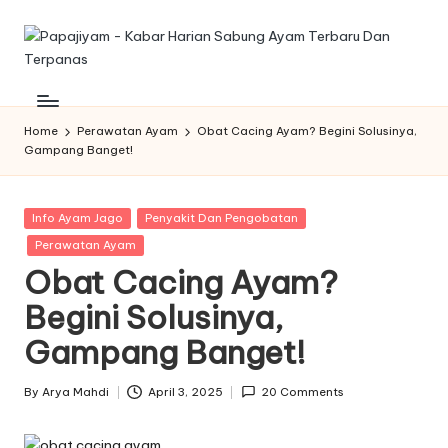
Skip
to
P
Memberikan
content
informasi
a
dan
Home
Perawatan Ayam
Obat Cacing Ayam? Begini Solusinya,
p
Gampang Banget!
kabar
harian
aj
tentang
iy
Posted
Info Ayam Jago
Penyakit Dan Pengobatan
sabung
in
ayam
Perawatan Ayam
a
yang
Obat Cacing Ayam?
m
terbaru
Begini Solusinya,
dan
-
terpanas
Gampang Banget!
K
untuk
di
a
By
Arya Mahdi
April 3, 2025
20 Comments
Posted
sajikan
by
b
ke