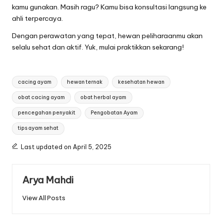
kamu gunakan. Masih ragu? Kamu bisa konsultasi langsung ke
ahli terpercaya
.
Dengan perawatan yang tepat, hewan peliharaanmu akan
selalu sehat dan aktif. Yuk, mulai praktikkan sekarang!
Tags:
cacing ayam
hewan ternak
kesehatan hewan
obat cacing ayam
obat herbal ayam
pencegahan penyakit
Pengobatan Ayam
tips ayam sehat
Last updated on April 5, 2025
Arya Mahdi
View All Posts