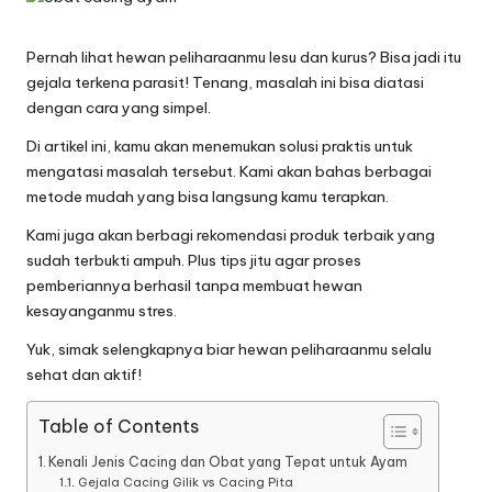
semua
a
penggemar
r
sabung
Pernah lihat hewan peliharaanmu lesu dan kurus? Bisa jadi itu
ayam.
gejala terkena parasit! Tenang, masalah ini bisa diatasi
H
dengan cara yang simpel.
a
Di artikel ini, kamu akan menemukan solusi praktis untuk
ri
mengatasi masalah tersebut. Kami akan bahas berbagai
metode mudah yang bisa langsung kamu terapkan.
a
Kami juga akan berbagi rekomendasi produk terbaik yang
n
sudah terbukti ampuh. Plus tips jitu agar proses
S
pemberiannya berhasil tanpa membuat hewan
kesayanganmu stres.
a
Yuk, simak selengkapnya biar hewan peliharaanmu selalu
b
sehat dan aktif!
u
Table of Contents
n
Kenali Jenis Cacing dan Obat yang Tepat untuk Ayam
g
Gejala Cacing Gilik vs Cacing Pita