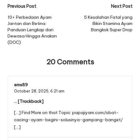
Post
Previous Post
Next Post
navigation
10+ Perbedaan Ayam
5 Kesalahan Fatal yang
Jantan dan Betina:
Bikin Stamina Ayam
Panduan Lengkap dari
Bangkok Super Drop
Dewasa Hingga Anakan
(DOC)
20 Comments
ems89
October 28, 2025,
6:21 am
… [Trackback]
[…] Find More on that Topic: papajiyam.com/obat-
cacing-ayam-begini-solusinya-gampang-banget/
[…]