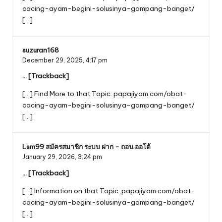
cacing-ayam-begini-solusinya-gampang-banget/
[…]
suzuran168
December 29, 2025,
4:17 pm
… [Trackback]
[…] Find More to that Topic: papajiyam.com/obat-
cacing-ayam-begini-solusinya-gampang-banget/
[…]
Lsm99 สมัครสมาชิก ระบบ ฝาก - ถอน ออโต้
January 29, 2026,
3:24 pm
… [Trackback]
[…] Information on that Topic: papajiyam.com/obat-
cacing-ayam-begini-solusinya-gampang-banget/
[…]