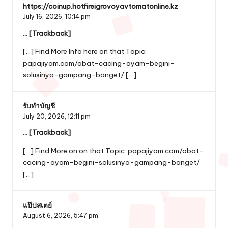
https://coinup.hotfireigrovoyavtomatonline.kz
July 16, 2026,
10:14 pm
… [Trackback]
[…] Find More Info here on that Topic:
papajiyam.com/obat-cacing-ayam-begini-
solusinya-gampang-banget/ […]
รับทำบัญชี
July 20, 2026,
12:11 pm
… [Trackback]
[…] Find More on on that Topic: papajiyam.com/obat-
cacing-ayam-begini-solusinya-gampang-banget/
[…]
แป๊ปสเตย์
August 6, 2026,
5:47 pm