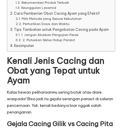
Rekomendasi Produk Terbaik
A
Keunggulan Levamid
Cara Pemberian Obat Cacing Ayam yang Efektif
y
Pilih Metode yang Sesuai Kebutuhan
Perhatikan Dosis dan Waktu
a
Tips Tambahan untuk Pengobatan Cacing pada Ayam
1. Jangan Abaikan Pengujian Feses
m
2. Putuskan Siklus Hidup Parasit
T
Kesimpulan
e
Kenali Jenis Cacing dan
r
Obat yang Tepat untuk
b
Ayam
a
Kalau hewan peliharaanmu sering batuk atau diare,
r
waspada! Bisa jadi itu gejala serangan parasit di saluran
pencernaan. Yuk, kenali bedanya biar nggak salah
u
penanganan.
D
Gejala Cacing Gilik vs Cacing Pita