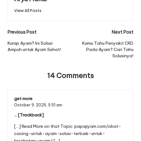
View All Posts
Post
Previous Post
Next Post
navigation
Kurap Ayam? Ini Solusi
Kamu Tahu Penyakit CRD
Ampuh untuk Ayam Sehat!
Pada Ayam? Cari Tahu
Solusinya!
14 Comments
get more
October 9, 2025,
5:51 am
… [Trackback]
[…] Read More on that Topic: papajiyam.com/obat-
cacing-untuk-ayam-solusi-terbaik-untuk-
kesehatan-ayam/ […]