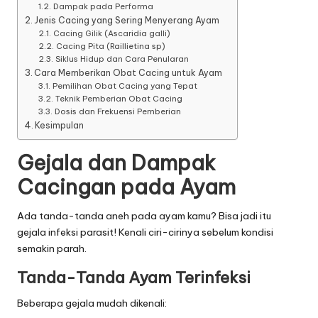
Dampak pada Performa
A
Jenis Cacing yang Sering Menyerang Ayam
Cacing Gilik (Ascaridia galli)
y
Cacing Pita (Raillietina sp)
Siklus Hidup dan Cara Penularan
a
Cara Memberikan Obat Cacing untuk Ayam
Pemilihan Obat Cacing yang Tepat
m
Teknik Pemberian Obat Cacing
Dosis dan Frekuensi Pemberian
T
Kesimpulan
e
Gejala dan Dampak
r
Cacingan pada Ayam
b
a
Ada tanda-tanda aneh pada ayam kamu? Bisa jadi itu
gejala infeksi parasit! Kenali ciri-cirinya sebelum kondisi
r
semakin parah.
u
Tanda-Tanda Ayam Terinfeksi
D
Beberapa gejala mudah dikenali: