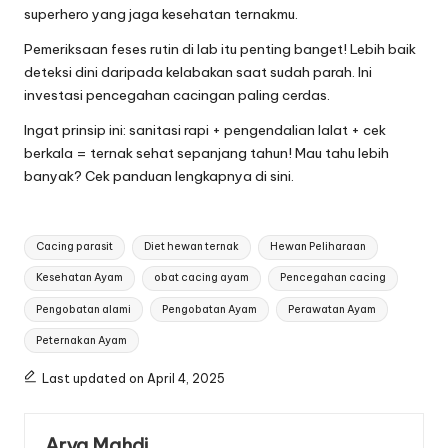
superhero yang jaga kesehatan ternakmu.
Pemeriksaan feses rutin di lab itu penting banget! Lebih baik
deteksi dini daripada kelabakan saat sudah parah. Ini
investasi pencegahan cacingan paling cerdas.
Ingat prinsip ini: sanitasi rapi + pengendalian lalat + cek
berkala = ternak sehat sepanjang tahun! Mau tahu lebih
banyak?
Cek panduan lengkapnya di sini
.
Tags:
Cacing parasit
Diet hewan ternak
Hewan Peliharaan
Kesehatan Ayam
obat cacing ayam
Pencegahan cacing
Pengobatan alami
Pengobatan Ayam
Perawatan Ayam
Peternakan Ayam
Last updated on April 4, 2025
Arya Mahdi