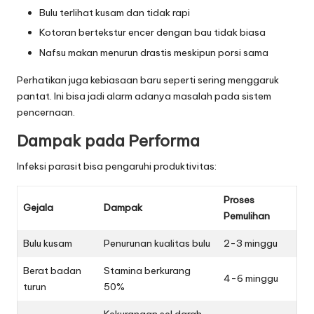
a
Bulu terlihat kusam dan tidak rapi
n
Kotoran bertekstur encer dengan bau tidak biasa
T
Nafsu makan menurun drastis meskipun porsi sama
e
Perhatikan juga kebiasaan baru seperti sering menggaruk
r
pantat. Ini bisa jadi alarm adanya masalah pada sistem
pencernaan.
p
Dampak pada Performa
a
Infeksi parasit bisa pengaruhi produktivitas:
n
a
Proses
Gejala
Dampak
s
Pemulihan
Bulu kusam
Penurunan kualitas bulu
2-3 minggu
Berat badan
Stamina berkurang
4-6 minggu
turun
50%
Kekurangan sel darah