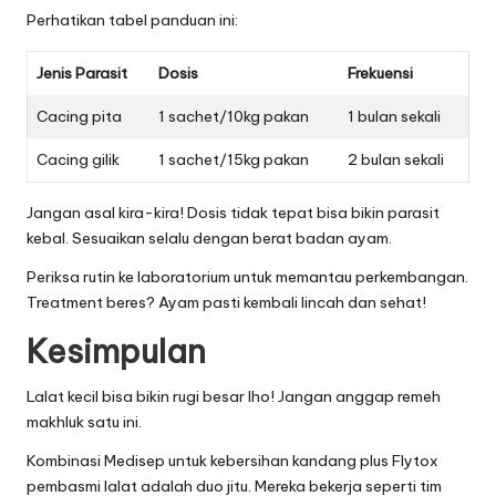
Perhatikan tabel panduan ini:
Jenis Parasit
Dosis
Frekuensi
Cacing pita
1 sachet/10kg pakan
1 bulan sekali
Cacing gilik
1 sachet/15kg pakan
2 bulan sekali
Jangan asal kira-kira! Dosis tidak tepat bisa bikin parasit
kebal. Sesuaikan selalu dengan berat badan ayam.
Periksa rutin ke laboratorium untuk memantau perkembangan.
Treatment beres? Ayam pasti kembali lincah dan sehat!
Kesimpulan
Lalat kecil bisa bikin rugi besar lho! Jangan anggap remeh
makhluk satu ini.
Kombinasi Medisep untuk kebersihan kandang plus Flytox
pembasmi lalat adalah duo jitu. Mereka bekerja seperti tim