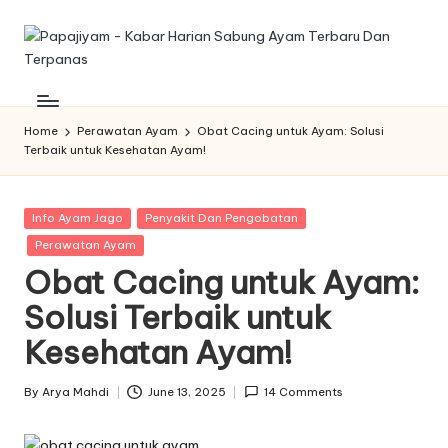
Skip
to
P
Memberikan
content
informasi
a
dan
Home
Perawatan Ayam
Obat Cacing untuk Ayam: Solusi
p
Terbaik untuk Kesehatan Ayam!
kabar
harian
aj
tentang
iy
Posted
Info Ayam Jago
Penyakit Dan Pengobatan
sabung
in
ayam
Perawatan Ayam
a
yang
Obat Cacing untuk Ayam:
m
terbaru
Solusi Terbaik untuk
dan
-
terpanas
Kesehatan Ayam!
K
untuk
di
a
By
Arya Mahdi
June 13, 2025
14 Comments
Posted
sajikan
by
b
ke