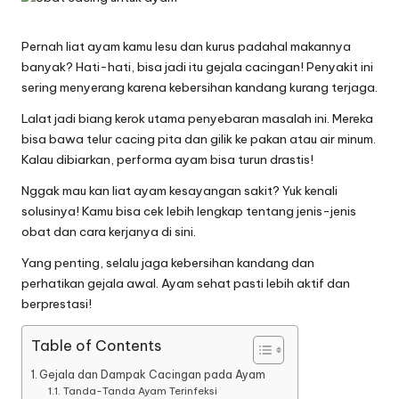
semua
a
penggemar
r
sabung
Pernah liat ayam kamu lesu dan kurus padahal makannya
ayam.
banyak? Hati-hati, bisa jadi itu gejala cacingan! Penyakit ini
H
sering menyerang karena kebersihan kandang kurang terjaga.
a
Lalat jadi biang kerok utama penyebaran masalah ini. Mereka
ri
bisa bawa telur cacing pita dan gilik ke pakan atau air minum.
Kalau dibiarkan, performa ayam bisa turun drastis!
a
Nggak mau kan liat ayam kesayangan sakit? Yuk kenali
n
solusinya! Kamu bisa cek lebih lengkap tentang
jenis-jenis
S
obat dan cara kerjanya
di sini.
a
Yang penting, selalu jaga kebersihan kandang dan
perhatikan gejala awal. Ayam sehat pasti lebih aktif dan
b
berprestasi!
u
Table of Contents
n
Gejala dan Dampak Cacingan pada Ayam
g
Tanda-Tanda Ayam Terinfeksi