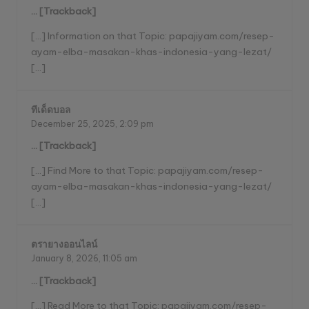
… [Trackback]
[…] Information on that Topic: papajiyam.com/resep-
ayam-elba-masakan-khas-indonesia-yang-lezat/
[…]
ทีเด็ดบอล
December 25, 2025,
2:09 pm
… [Trackback]
[…] Find More to that Topic: papajiyam.com/resep-
ayam-elba-masakan-khas-indonesia-yang-lezat/
[…]
ตรายางออนไลน์
January 8, 2026,
11:05 am
… [Trackback]
[…] Read More to that Topic: papajiyam.com/resep-