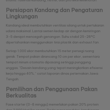
Persiapan Kandang dan Pengaturan
Lingkungan
Kandang ideal membutuhkan ventilasi silang untuk pertukaran
udara maksimal. Lantai semen kedap air dengan kemiringan
3-5 derajat mencegah genangan. Suhu stabil 25-28°C
dipertahankan menggunakan tirai plastik dan exhaust fan.
Setiap 1.000 ekor membutuhkan 15 meter persegi ruang
gerak. Tempat pakan dirancang 10 cm per ekor, sementara
tempat minum otomatis dipasang setinggi punggung
unggas. “Desain kandang yang tepat meningkatkan efisiensi
kerja hingga 40%,” catat laporan dinas peternakan Jawa
Tengah.
Pemilihan dan Penggunaan Pakan
Berkualitas
Fase starter (0-8 minggu) memerlukan pakan 20% protein
dan 2.900 kkal/kg energi. Pada masa produksi, kandungan