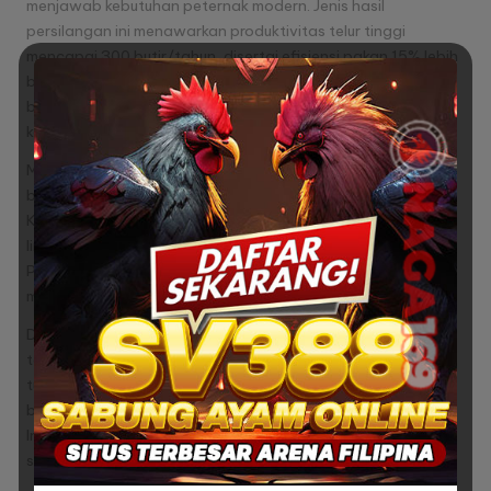
menjawab kebutuhan peternak modern. Jenis hasil
persilangan ini menawarkan produktivitas telur tinggi
mencapai 300 butir/tahun, disertai efisiensi pakan 15% lebih
baik daripada ras tradisional. Data lapangan membuktikan
bahwa
solusi praktis
ini mampu meningkatkan margin
keuntungan hingga 20% per siklus produksi.
Meski memerlukan modal awal lebih besar, investasi dalam
budidaya jenis unggul ini memberikan ROI lebih cepat.
Kombinasi daya tahan terhadap penyakit dan adaptasi
lingkungan yang baik menjadi nilai tambah kompetitif.
Peternak bisa memanfaatkan keunggulan ini untuk
membangun usaha berkelanjutan.
Dengan manajemen kandang tepat dan program vaksinasi
teratur, potensi ekonomi bisa dimaksimalkan. Pasar produk
turunan seperti telur berkualitas premium juga terus
berkembang, membuka peluang baru di sektor agribisnis.
Inovasi ternak ini layak dipertimbangkan sebagai pilihan
strategis untuk skala rumahan maupun komersial.