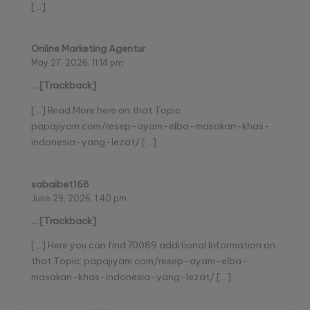
[…]
Online Marketing Agentur
May 27, 2026,
11:14 pm
… [Trackback]
[…] Read More here on that Topic:
papajiyam.com/resep-ayam-elba-masakan-khas-
indonesia-yang-lezat/ […]
sabaibet168
June 29, 2026,
1:40 pm
… [Trackback]
[…] Here you can find 70089 additional Information on
that Topic: papajiyam.com/resep-ayam-elba-
masakan-khas-indonesia-yang-lezat/ […]