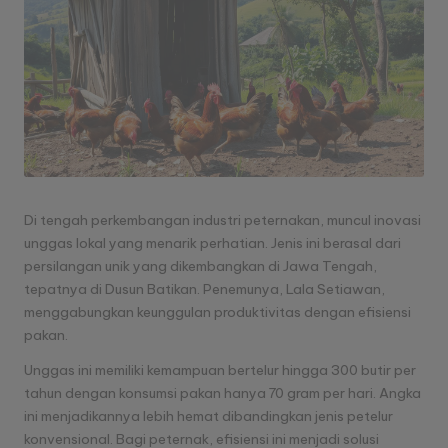
semua
a
penggemar
r
sabung
ayam.
H
a
ri
a
Di tengah perkembangan industri peternakan, muncul inovasi
n
unggas lokal yang menarik perhatian. Jenis ini berasal dari
S
persilangan unik yang dikembangkan di Jawa Tengah,
tepatnya di Dusun Batikan. Penemunya, Lala Setiawan,
a
menggabungkan keunggulan produktivitas dengan efisiensi
b
pakan.
u
Unggas ini memiliki kemampuan bertelur hingga 300 butir per
tahun dengan konsumsi pakan hanya 70 gram per hari. Angka
n
ini menjadikannya lebih hemat dibandingkan jenis petelur
g
konvensional. Bagi peternak, efisiensi ini menjadi solusi