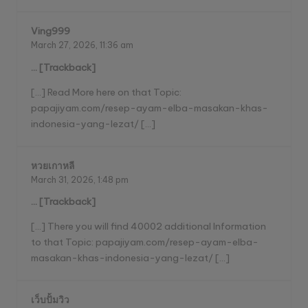
Ving999
March 27, 2026,
11:36 am
… [Trackback]
[…] Read More here on that Topic:
papajiyam.com/resep-ayam-elba-masakan-khas-
indonesia-yang-lezat/ […]
หวยเกาหลี
March 31, 2026,
1:48 pm
… [Trackback]
[…] There you will find 40002 additional Information
to that Topic: papajiyam.com/resep-ayam-elba-
masakan-khas-indonesia-yang-lezat/ […]
เว็บปั้มวิว