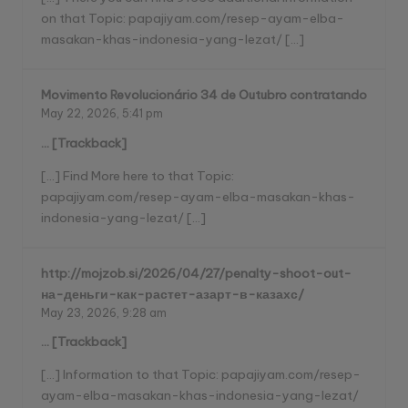
on that Topic: papajiyam.com/resep-ayam-elba-
masakan-khas-indonesia-yang-lezat/ […]
Movimento Revolucionário 34 de Outubro contratando
May 22, 2026,
5:41 pm
… [Trackback]
[…] Find More here to that Topic:
papajiyam.com/resep-ayam-elba-masakan-khas-
indonesia-yang-lezat/ […]
http://mojzob.si/2026/04/27/penalty-shoot-out-
на-деньги-как-растет-азарт-в-казахс/
May 23, 2026,
9:28 am
… [Trackback]
[…] Information to that Topic: papajiyam.com/resep-
ayam-elba-masakan-khas-indonesia-yang-lezat/