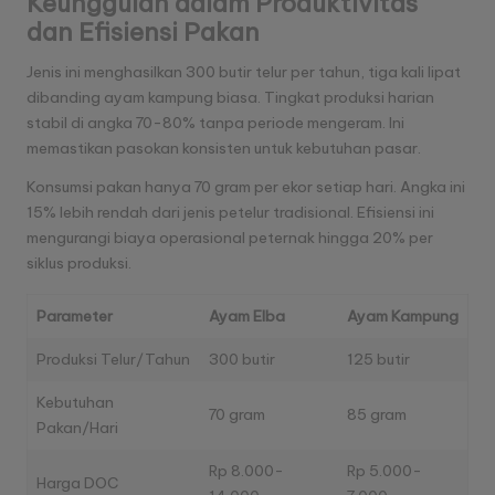
Keunggulan dalam Produktivitas
dan Efisiensi Pakan
Jenis ini menghasilkan 300 butir telur per tahun, tiga kali lipat
dibanding ayam kampung biasa. Tingkat produksi harian
stabil di angka 70-80% tanpa periode mengeram. Ini
memastikan pasokan konsisten untuk kebutuhan pasar.
Konsumsi pakan hanya 70 gram per ekor setiap hari. Angka ini
15% lebih rendah dari jenis petelur tradisional. Efisiensi ini
mengurangi biaya operasional peternak hingga 20% per
siklus produksi.
Parameter
Ayam Elba
Ayam Kampung
Produksi Telur/Tahun
300 butir
125 butir
Kebutuhan
70 gram
85 gram
Pakan/Hari
Rp 8.000-
Rp 5.000-
Harga DOC