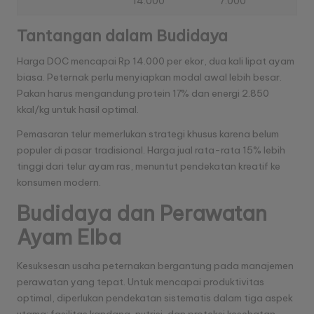
14.000
7.000
Tantangan dalam Budidaya
Harga DOC mencapai Rp 14.000 per ekor, dua kali lipat ayam
biasa. Peternak perlu menyiapkan modal awal lebih besar.
Pakan harus mengandung protein 17% dan energi 2.850
kkal/kg untuk hasil optimal.
Pemasaran telur memerlukan strategi khusus karena belum
populer di pasar tradisional. Harga jual rata-rata 15% lebih
tinggi dari telur ayam ras, menuntut pendekatan kreatif ke
konsumen modern.
Budidaya dan Perawatan
Ayam Elba
Kesuksesan usaha peternakan bergantung pada manajemen
perawatan yang tepat. Untuk mencapai produktivitas
optimal, diperlukan pendekatan sistematis dalam tiga aspek
utama: fasilitas kandang, nutrisi, dan proteksi kesehatan.