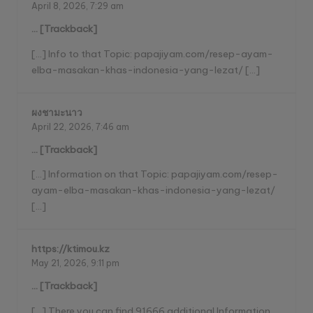
April 8, 2026,
7:29 am
… [Trackback]
[…] Info to that Topic: papajiyam.com/resep-ayam-
elba-masakan-khas-indonesia-yang-lezat/ […]
ผงชามะนาว
April 22, 2026,
7:46 am
… [Trackback]
[…] Information on that Topic: papajiyam.com/resep-
ayam-elba-masakan-khas-indonesia-yang-lezat/
[…]
https://ktimou.kz
May 21, 2026,
9:11 pm
… [Trackback]
[…] There you can find 91666 additional Information