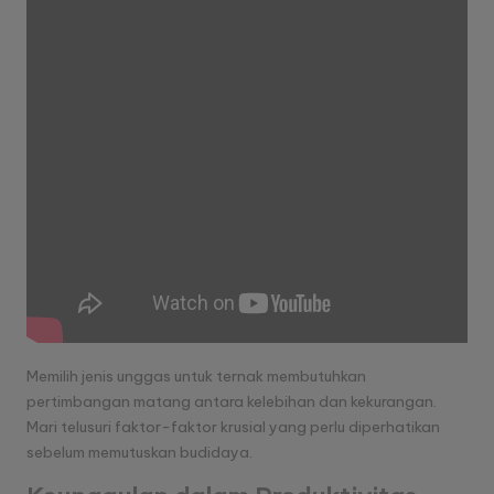
Memilih jenis unggas untuk ternak membutuhkan
pertimbangan matang antara kelebihan dan kekurangan.
Mari telusuri faktor-faktor krusial yang perlu diperhatikan
sebelum memutuskan budidaya.