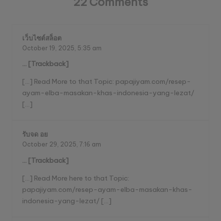
22 Comments
เว็บไซต์สล็อต
October 19, 2025,
5:35 am
… [Trackback]
[…] Read More to that Topic: papajiyam.com/resep-
ayam-elba-masakan-khas-indonesia-yang-lezat/
[…]
รับจด อย
October 29, 2025,
7:16 am
… [Trackback]
[…] Read More here to that Topic:
papajiyam.com/resep-ayam-elba-masakan-khas-
indonesia-yang-lezat/ […]