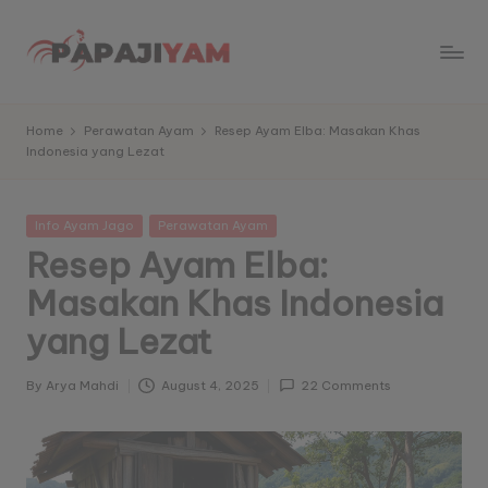
Skip
to
P
Memberikan
content
informasi
a
Home
Perawatan Ayam
Resep Ayam Elba: Masakan Khas
dan
Indonesia yang Lezat
p
kabar
harian
aj
tentang
Posted
Info Ayam Jago
Perawatan Ayam
iy
sabung
in
Resep Ayam Elba:
ayam
a
Masakan Khas Indonesia
yang
m
terbaru
yang Lezat
dan
-
terpanas
K
By
Arya Mahdi
August 4, 2025
22 Comments
untuk
Posted
di
by
a
sajikan
b
ke