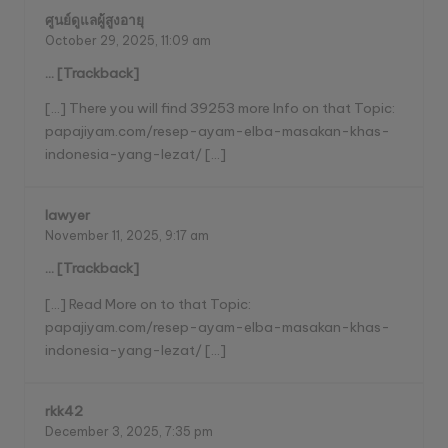
ศูนย์ดูแลผู้สูงอายุ
October 29, 2025,
11:09 am
… [Trackback]
[…] There you will find 39253 more Info on that Topic:
papajiyam.com/resep-ayam-elba-masakan-khas-
indonesia-yang-lezat/ […]
lawyer
November 11, 2025,
9:17 am
… [Trackback]
[…] Read More on to that Topic:
papajiyam.com/resep-ayam-elba-masakan-khas-
indonesia-yang-lezat/ […]
rkk42
December 3, 2025,
7:35 pm