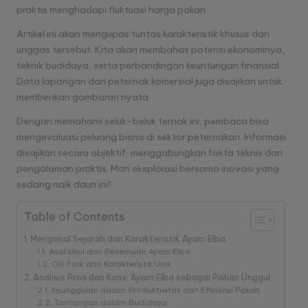
praktis menghadapi fluktuasi harga pakan.
A
Artikel ini akan mengupas tuntas karakteristik khusus dari
y
unggas tersebut. Kita akan membahas potensi ekonominya,
a
teknik budidaya, serta perbandingan keuntungan finansial.
Data lapangan dari peternak komersial juga disajikan untuk
m
memberikan gambaran nyata.
T
Dengan memahami seluk-beluk ternak ini, pembaca bisa
e
mengevaluasi peluang bisnis di sektor peternakan. Informasi
disajikan secara objektif, menggabungkan fakta teknis dan
r
pengalaman praktis. Mari eksplorasi bersama inovasi yang
b
sedang naik daun ini!
a
Table of Contents
r
Mengenal Sejarah dan Karakteristik Ayam Elba
Asal Usul dan Penemuan Ayam Elba
u
Ciri Fisik dan Karakteristik Unik
Analisis Pros dan Kons: Ayam Elba sebagai Pilihan Unggul
D
Keunggulan dalam Produktivitas dan Efisiensi Pakan
Tantangan dalam Budidaya