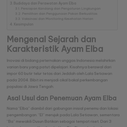
a
Budidaya dan Perawatan Ayam Elba
n
Persiapan Kandang dan Pengaturan Lingkungan
Pemilihan dan Penggunaan Pakan Berkualitas
T
Vaksinasi dan Monitoring Kesehatan Harian
Kesimpulan
e
Mengenal Sejarah dan
r
Karakteristik Ayam Elba
p
a
Inovasi di bidang peternakan unggas Indonesia melahirkan
varian baru yang patut dipelajari. Kisahnya berawal dari
n
impor 60 butir telur tetas dari Jeddah oleh Lala Setiawan
a
pada 2004. Bibit ini menjadi cikal bakal perkembangan
populasi di Jawa Tengah.
s
Asal Usul dan Penemuan Ayam Elba
Nama “Elba” diambil dari gabungan inisial penemu dan lokasi
pengembangan. “El” merujuk pada Lala Setiawan, sementara
“Ba” mewakili Dusun Batikan sebagai tempat riset. Dari 3