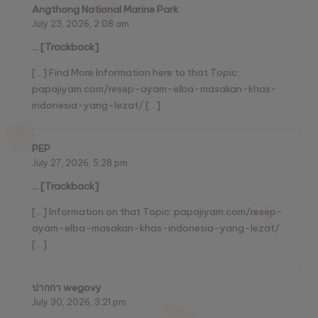
Angthong National Marine Park
July 23, 2026,
2:08 am
… [Trackback]
[…] Find More Information here to that Topic:
papajiyam.com/resep-ayam-elba-masakan-khas-
indonesia-yang-lezat/ […]
PEP
July 27, 2026,
5:28 pm
… [Trackback]
[…] Information on that Topic: papajiyam.com/resep-
ayam-elba-masakan-khas-indonesia-yang-lezat/
[…]
ปากกา wegovy
July 30, 2026,
3:21 pm