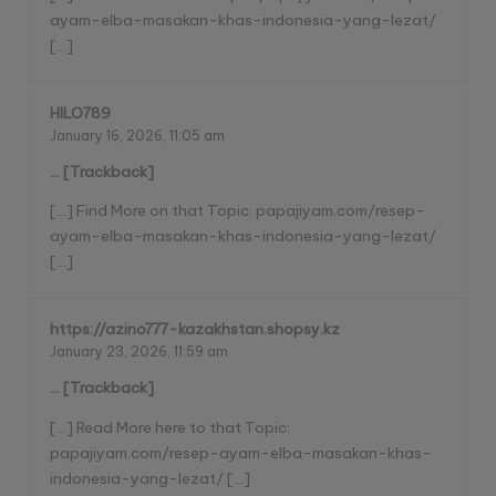
ayam-elba-masakan-khas-indonesia-yang-lezat/
[…]
HILO789
January 16, 2026,
11:05 am
… [Trackback]
[…] Find More on that Topic: papajiyam.com/resep-
ayam-elba-masakan-khas-indonesia-yang-lezat/
[…]
https://azino777-kazakhstan.shopsy.kz
January 23, 2026,
11:59 am
… [Trackback]
[…] Read More here to that Topic:
papajiyam.com/resep-ayam-elba-masakan-khas-
indonesia-yang-lezat/ […]