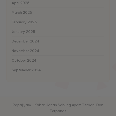
April 2025
March 2025
February 2025
January 2025
December 2024
November 2024
October 2024
September 2024
Papajiyam - Kabar Harian Sabung Ayam Terbaru Dan
Terpanas