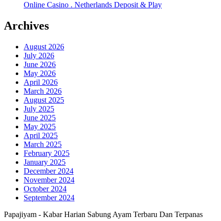
Online Casino . Netherlands Deposit & Play
Archives
August 2026
July 2026
June 2026
May 2026
April 2026
March 2026
August 2025
July 2025
June 2025
May 2025
April 2025
March 2025
February 2025
January 2025
December 2024
November 2024
October 2024
September 2024
Papajiyam - Kabar Harian Sabung Ayam Terbaru Dan Terpanas