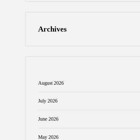
Archives
August 2026
July 2026
June 2026
May 2026