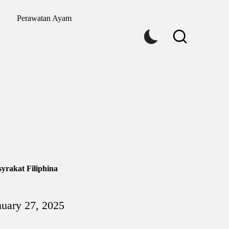
Perawatan Ayam
rakat Filiphina
nuary 27, 2025