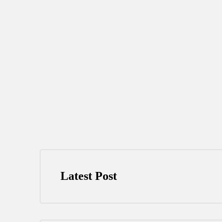
b
u
n
g
A
y
a
m
T
er
b
ar
u
D
a
n
T
er
Latest Post
p
a
n
a
s