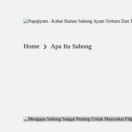
Skip
to
P
Memberikan
content
a
informasi
p
dan
kabar
aj
Home
Apa Itu Sabong
harian
iy
tentang
a
sabung
m
ayam
-
yang
K
terbaru
a
dan
b
terpanas
ar
untuk
di
H
sajikan
ar
ke
ia
semua
n
penggemar
S
sabung
a
ayam.