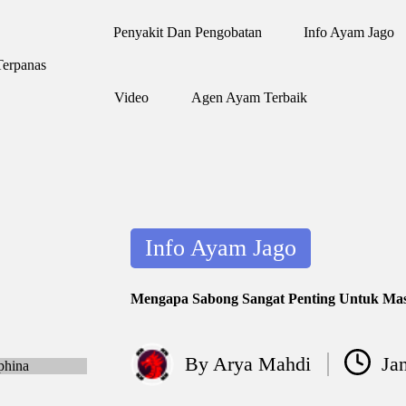
Penyakit Dan Pengobatan
Info Ayam Jago
Video
Agen Ayam Terbaik
Posted
Info Ayam Jago
in
Mengapa Sabong Sangat Penting Untuk Masy
By
Arya Mahdi
Ja
Posted