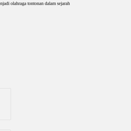
njadi olahraga tontonan dalam sejarah