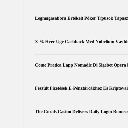
Legmagasabbra Értékelt Póker Típusok Tapas
X % Hver Uge Cashback Med Nobelium Væddemå
Come Pratica Lapp Nomadic Di Sigebet Opera ht
Feszült Fizetések E-Pénztárcákhoz És Kriptov
The Corals Casino Delivers Daily Login Bonuse