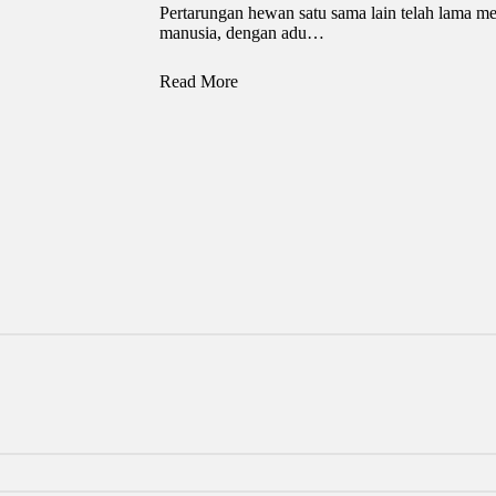
by
Pertarungan hewan satu sama lain telah lama me
manusia, dengan adu…
Read More