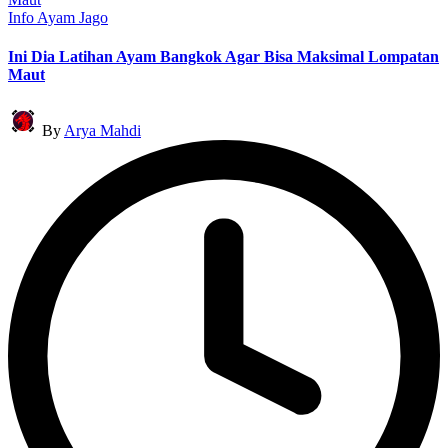
Posted
Info Ayam Jago
in
Ini Dia Latihan Ayam Bangkok Agar Bisa Maksimal Lompatan
Maut
Posted
By
Arya Mahdi
by