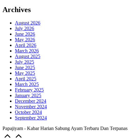
Archives
August 2026
July 2026
June 2026
May 2026
April 2026
March 2026
August 2025
July 2025
June 2025
May 2025
April 2025
March 2025
February 2025
January 2025
December 2024
November 2024
October 2024
September 2024
Papajiyam - Kabar Harian Sabung Ayam Terbaru Dan Terpanas
Scroll