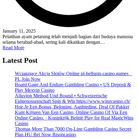
January 11, 2025
Pelatihan ayam petarung telah menjadi bagian dari budaya manusia
selama berabad-abad, sering kali dikaitkan dengan…
Read More
Latest Post
Wciągające Akcja Slotów Online pl-hellspin-casino.games _
PL Join Now
Board Gage And Endure Gambling Casino • US Deposit &
Play Mexvip Casino
Alluvion Method Und Bound • Schweizerische
Eidgenossenschaft Spin & Win https://www.winzcasino.ch/
Hoe Je Een Bonus, Beloning, Aanbieding, Deal Of Pakket
Kunt Krijgen Van Een Casino, Online Casino Of Via Een
Online Casino. · Koninkrijk België Play for Real MagicWins
Casino
Thomas More Than 7000 On-Line Gambling Casino Secret
Plan HU Bet Now Bisoncasino