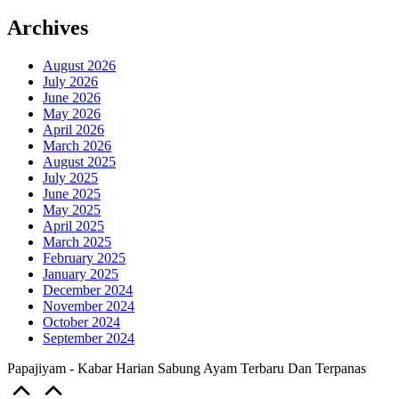
Archives
August 2026
July 2026
June 2026
May 2026
April 2026
March 2026
August 2025
July 2025
June 2025
May 2025
April 2025
March 2025
February 2025
January 2025
December 2024
November 2024
October 2024
September 2024
Papajiyam - Kabar Harian Sabung Ayam Terbaru Dan Terpanas
Scroll