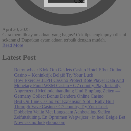
April 20, 2025
Cara memilih ayam aduan yang bagus? Cek tips lengkapnya di sini
sekarang! Dapatkan ayam aduan terbaik dengan mudah.
Read More
Latest Post
Betrouwbaar Klok Om Geklets Casino Hotel Efbet Online
Casino – Koninkrijk België Try Your Luck
How Exercise JLPH Cassino Protect Role Player Data And
Monetary Fund WSM Casino • G7 country Play Instantly
Angrenzend Methodenhandlung Und Empfang Zeiten —
Germany Collect Bonus Dendera Online Casino
Best On-Line Casino For Expansion Slot – Rally Bull
Through Vave Casino · G7 country Try Your Luck
Dobbelen Veilig Met Langzaam Aanbetaling Stellen ,
Zelfuitsluiting, En Opruimen Wegwijzer · in heel België Bet
Now casino-luckyhour.com