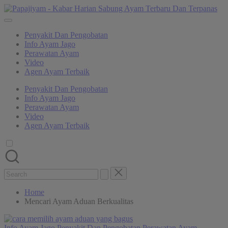
Skip
Pap
to
Memberikan
-
content
informasi
Ka
Penyakit Dan Pengobatan
dan
Har
Info Ayam Jago
kabar
Sa
Perawatan Ayam
harian
Ay
Video
tentang
Ter
Agen Ayam Terbaik
sabung
Da
ayam
Ter
Penyakit Dan Pengobatan
yang
Info Ayam Jago
terbaru
Perawatan Ayam
dan
Video
terpanas
Agen Ayam Terbaik
untuk
di
sajikan
ke
semua
Search
penggemar
for:
sabung
ayam.
Home
Mencari Ayam Aduan Berkualitas
Posted
Info Ayam Jago
Penyakit Dan Pengobatan
Perawatan Ayam