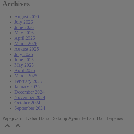
Archives
August 2026
July 2026
June 2026
May 2026
April 2026
March 2026
August 2025
July 2025
June 2025
May 2025
April 2025
March 2025
February 2025
January 2025
December 2024
November 2024
October 2024
September 2024
Papajiyam - Kabar Harian Sabung Ayam Terbaru Dan Terpanas
Scroll
to