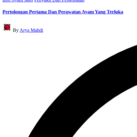
in
Pertolongan Pertama Dan Perawatan Ayam Yang Terluka
Posted
By
Arya Mahdi
by