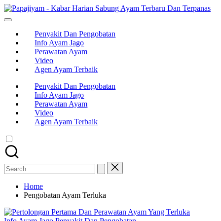
Skip
Pap
to
Memberikan
-
content
informasi
Ka
Penyakit Dan Pengobatan
dan
Har
Info Ayam Jago
kabar
Sa
Perawatan Ayam
harian
Ay
Video
tentang
Ter
Agen Ayam Terbaik
sabung
Da
ayam
Ter
Penyakit Dan Pengobatan
yang
Info Ayam Jago
terbaru
Perawatan Ayam
dan
Video
terpanas
Agen Ayam Terbaik
untuk
di
sajikan
ke
semua
Search
penggemar
for:
sabung
ayam.
Home
Pengobatan Ayam Terluka
Posted
Info Ayam Jago
Penyakit Dan Pengobatan